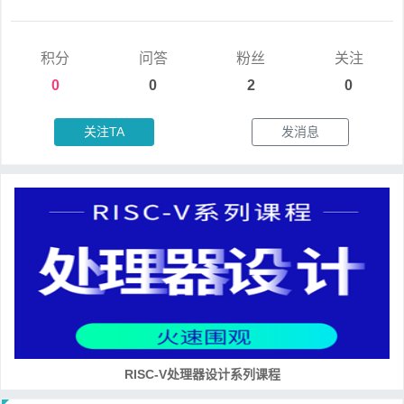
积分
问答
粉丝
关注
0
0
2
0
关注TA
发消息
培养RISC-V大学土壤 共建RISC-V教育生态