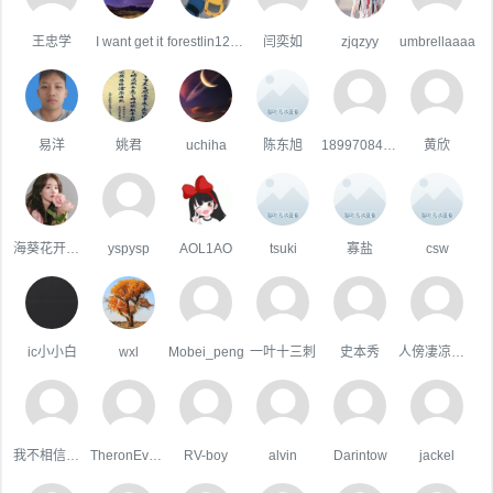
王忠学
I want get it
forestlin1223
闫奕如
zjqzyy
umbrellaaaa
易洋
姚君
uchiha
陈东旭
18997084482
黄欣
海葵花开的季节
yspysp
AOL1AO
tsuki
寡盐
csw
ic小小白
wxl
Mobei_peng
一叶十三刺
史本秀
人傍凄凉立暮秋
我不相信你会难过。
TheronEvock
RV-boy
alvin
Darintow
jackel