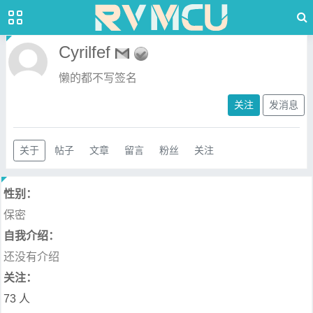
Cyrilfef
懒的都不写签名
关注
发消息
关于
帖子
文章
留言
粉丝
关注
性别：
保密
自我介绍：
还没有介绍
关注：
73 人