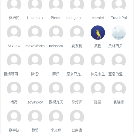
郭培民
Hakansox
Bienm
mengtao_1998163.com
chenlei
TreafePaf
MixLew
makeWorks
noissam
夏友桃
武惺
贾林西贝木木
暮烟疏雨之际
捡忆*
醉归
原来只是陪衬。
神鬼未生
窒息的温柔，
杨亮
zgya9xcv
傲视九天
掌灯师
陈强
袁晓彬
缘字诀
黎莹
李文琼
公崇康