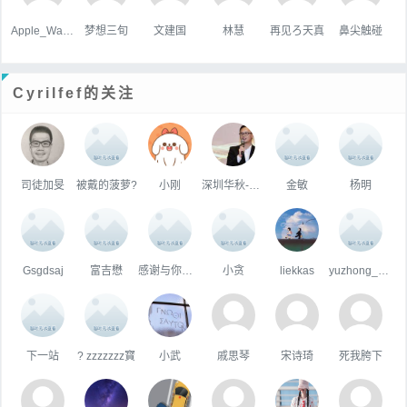
Apple_Wang
梦想三旬
文建国
林慧
再见ろ天真
鼻尖触碰
Cyrilfef的关注
司徒加旻
被戴的菠萝?
小刚
深圳华秋-曾海银
金敏
杨明
Gsgdsaj
富吉懋
感谢与你的相遇
小贪
liekkas
yuzhong_沐阳
下一站
? zzzzzzz寳
小武
戚思琴
宋诗琦
死我胯下