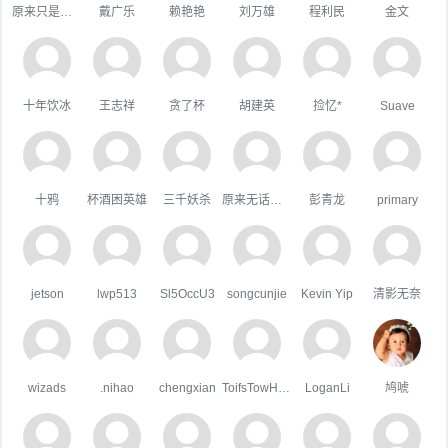
原来只是陪衬。
戴广乐
赖艳艳
刘万雄
程利民
金文
十年饮冰
王志祥
贪了杯
胡建英
捡忆*
Suave
十鸦
杯酒困英雄
三千妖杀
原来无话可说
彭青龙
primary
jetson
lwp513
Sl5OccU3
songcunjie
Kevin Yip
清影无奈
wizads
.nihao
chengxian
ToifsTowHoats
LoganLi
鸠唬