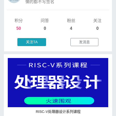
懒的都不写签名
积分
问答
粉丝
关注
50
0
4
0
关注TA
发消息
RISC-V处理器设计系列课程