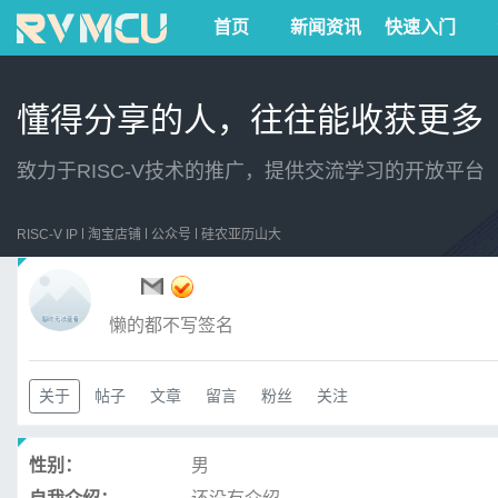
首页
新闻资讯
快速入门
懂得分享的人，往往能收获更多
致力于RISC-V技术的推广，提供交流学习的开放平台
RISC-V IP
淘宝店铺
公众号
硅农亚历山大
ㅤ
懒的都不写签名
关于
帖子
文章
留言
粉丝
关注
性别：
男