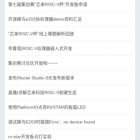
第七届集创赛“芯来RISC-V杯”开发板申请
开源蜂鸟e203协处理器demo资料汇总
“芯来RISC-V杯”线上赛题解析回放
早春营|RISC-V处理器嵌入式开发
集创赛讨论区开放啦~~~~
发布|Nuclei Studio IDE发布新版本
直播|详解芯来科技RISC-V软硬生态
使用PlatformIO点亮RVSTAR的板载LED
调试蜂鸟E203时报错Error：no device found
rv-star开发板点灯实验