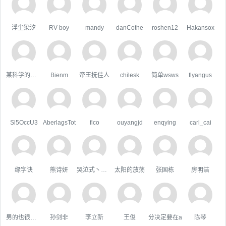
浮尘染汐
RV-boy
mandy
danCothe
roshen12
Hakansox
某科学的超嘴炮
Bienm
帝王抚佳人
chilesk
简单wsws
flyangus
Sl5OccU3
AberlagsTot
flco
ouyangjd
enqying
carl_cai
缘字诀
熊诗妍
哭泣式丶暧你
太阳的放荡
张国栋
房明洁
男的也很單純
孙剑非
李立新
王俊
分决定要在a
陈琴