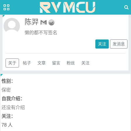
陈羿
懒的都不写签名
关注
发消息
关于
帖子
文章
留言
粉丝
关注
性别：
保密
自我介绍：
还没有介绍
关注：
78 人