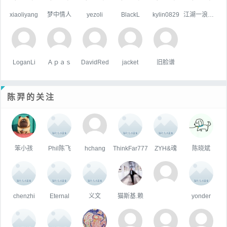
xiaoliyang
梦中情人
yezoli
BlackL
kylin0829
江湖一浪荡少侠
LoganLi
Ａｐａｓ
DavidRed
jacket
旧脸谱
陈羿的关注
笨小孩
Phil陈飞
hchang
ThinkFar777
ZYH&魂
陈晓斌
chenzhi
Eternal
义文
猫斯基.赖
yonder