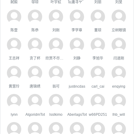
弑毅
邬琼
叶宇虹
℡庸寻ヤ゛
刘丽
刘旻
陈壹
陈恭
刘刚
李学章
董琼
立树眼镜
王志祥
贪了杯
欣赏不尽的美
刘静
李旭华
闫道刚
黄慧玲
唐锦绣
翁可
justincdas
carl_cai
enqying
lynn
AlgoridmTot
lsslkimo
AberlagsTot
w66PD251
lhb_will