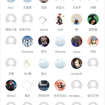
Hy.C
王嘉恩
风波
未定义
王忠学
刘静
酒安江南
欣赏不尽的美
Strand
Drift
曦
邵较瘦
Donwary
李白
Phoenix
zhyyy
刘悦
王敏
SH-枫
蓝山
ㅤ
nicolynN
OliverZ
城主
烈烈风中
月月鸟001
mengtao_1998163.com
戎马万世