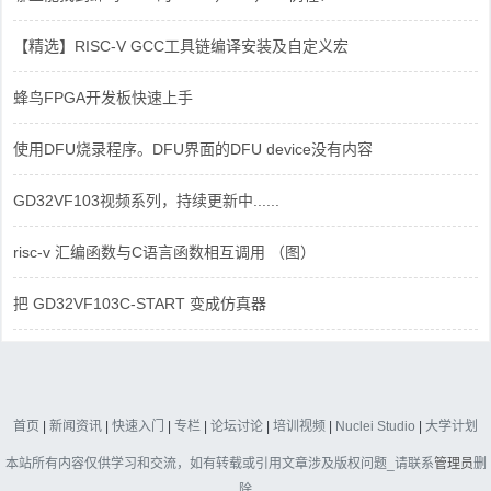
【精选】RISC-V GCC工具链编译安装及自定义宏
蜂鸟FPGA开发板快速上手
使用DFU烧录程序。DFU界面的DFU device没有内容
GD32VF103视频系列，持续更新中......
risc-v 汇编函数与C语言函数相互调用 （图）
把 GD32VF103C-START 变成仿真器
首页
|
新闻资讯
|
快速入门
|
专栏
|
论坛讨论
|
培训视频
|
Nuclei Studio
|
大学计划
本站所有内容仅供学习和交流，如有转载或引用文章涉及版权问题_请联系
管理员
删
除