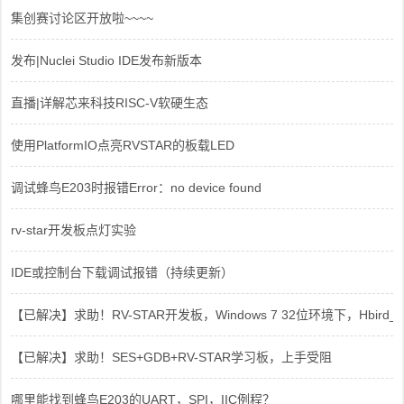
集创赛讨论区开放啦~~~~
发布|Nuclei Studio IDE发布新版本
直播|详解芯来科技RISC-V软硬生态
使用PlatformIO点亮RVSTAR的板载LED
调试蜂鸟E203时报错Error：no device found
rv-star开发板点灯实验
IDE或控制台下载调试报错（持续更新）
【已解决】求助！RV-STAR开发板，Windows 7 32位环境下，Hbird_Dri
【已解决】求助！SES+GDB+RV-STAR学习板，上手受阻
哪里能找到蜂鸟E203的UART，SPI，IIC例程？