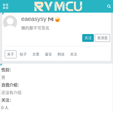
eaeasysy
懒的都不写签名
关注
发消息
关于
帖子
文章
留言
粉丝
关注
性别：
男
自我介绍：
还没有介绍
关注：
0 人