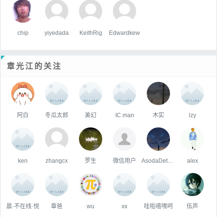
chip
yiyedada
KeithRig
Edwardkew
章光江的关注
阿白
冬瓜太郎
美幻
IC man
木实
lzy
ken
zhangcx
罗生
微信用户
AsodaDetective
alex
晨·不在线·悦
章爸
wu
xx
哇啦嘻嘿呵
伍声