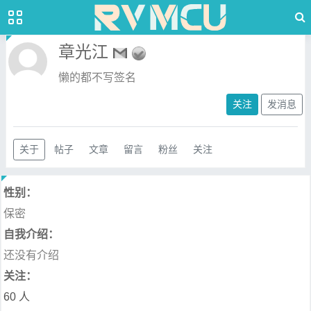
章光江
懒的都不写签名
关注
发消息
关于
帖子
文章
留言
粉丝
关注
性别：
保密
自我介绍：
还没有介绍
关注：
60 人