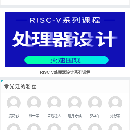
RISC-V处理器设计系列课程
章光江的粉丝
渡鹤影
熊一苇
第幾種人
隱身守候
郭华午
刘想凌