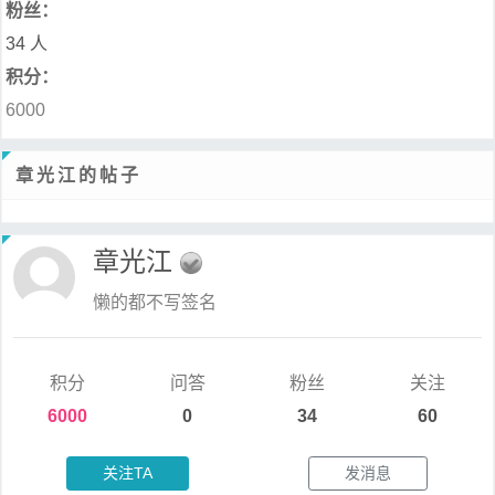
粉丝：
34 人
积分：
6000
章光江的帖子
章光江
懒的都不写签名
积分
问答
粉丝
关注
6000
0
34
60
关注TA
发消息