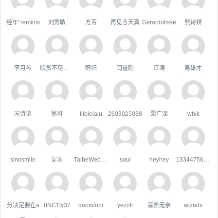
经年°reminis
刘秀敏
方芳
再见ろ天真
Gerardofisse
熊诗妍
李月琴
欣赏不尽的美
醉归
闫道刚
汪涛
易雄才
宋诗琦
翁可
lilolelalu
2603025038
梁广溧
whik
sinosmile
安羽
TaibeWepusape
soul
heyhey
133447567qq.com
分决定要在a
0NCTtv37
doomlord
yezoli
清影无奈
wizads