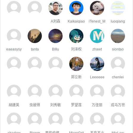
A刘森
Kaikaiqiao
iTenest_M
luoqiang
eaeasysy
tanta
BIIIu
刘泽权
zhawt
siontao
郑立新
Leeeeee
chenlei
胡建英
虫彼得
刘秀敏
罗望莲
万佳丽
戎马万世
shadow
Bienm
男的也很單純
MicroGrit
不息不止
MixLew