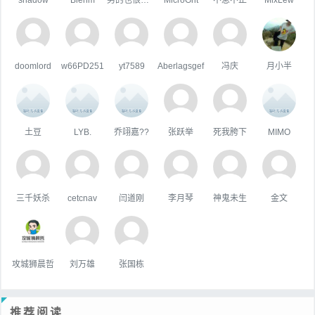
doomlord
w66PD251
yt7589
Aberlagsgef
冯庆
月小半
土豆
LYB.
乔翊嘉??
张跃举
死我胯下
MIMO
三千妖杀
cetcnav
闫道刚
李月琴
神鬼未生
金文
攻城狮晨哲
刘万雄
张国栋
推荐阅读