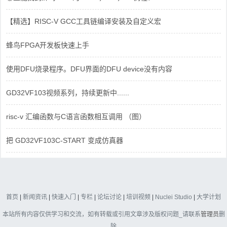
【精选】RISC-V GCC工具链编译安装及自定义宏
蜂鸟FPGA开发板快速上手
使用DFU烧录程序。DFU界面的DFU device没有内容
GD32VF103视频系列，持续更新中......
risc-v 汇编函数与C语言函数相互调用 （图）
把 GD32VF103C-START 变成仿真器
首页
|
新闻资讯
|
快速入门
|
专栏
|
论坛讨论
|
培训视频
|
Nuclei Studio
|
大学计划
本站所有内容仅供学习和交流，如有转载或引用文章涉及版权问题_请联系
管理员
删
除