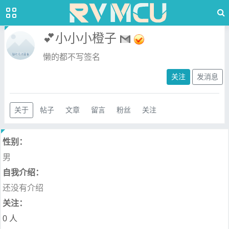
💕小小小橙子
懒的都不写签名
关注
发消息
关于
帖子
文章
留言
粉丝
关注
性别：
男
自我介绍：
还没有介绍
关注：
0 人