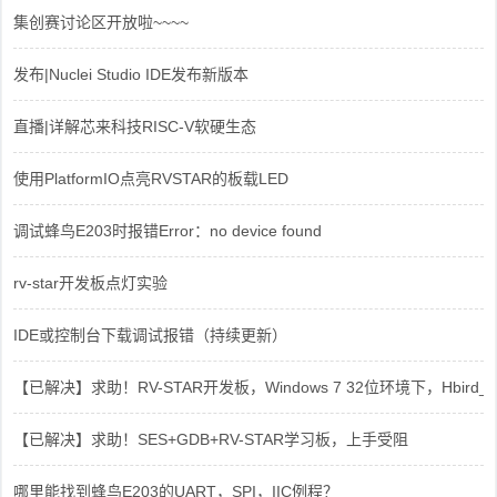
集创赛讨论区开放啦~~~~
发布|Nuclei Studio IDE发布新版本
直播|详解芯来科技RISC-V软硬生态
使用PlatformIO点亮RVSTAR的板载LED
调试蜂鸟E203时报错Error：no device found
rv-star开发板点灯实验
IDE或控制台下载调试报错（持续更新）
【已解决】求助！RV-STAR开发板，Windows 7 32位环境下，Hbird_Dri
【已解决】求助！SES+GDB+RV-STAR学习板，上手受阻
哪里能找到蜂鸟E203的UART，SPI，IIC例程？