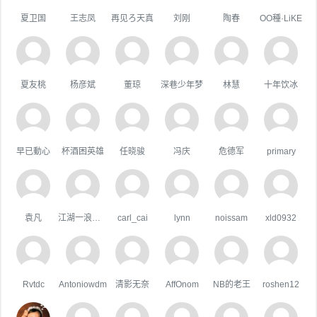
夏卫国
王志凤
再见ろ天真
刘刚
陶春
OO種·LiKE
夏友桃
杨彦斌
董琼
深巷少年梦
林慧
十年饮冰
早已動心
杯酒困英雄
任晓骏
冯庆
危德军
primary
袁凡
江湖一浪荡少侠
carl_cai
lynn
noissam
xld0932
Rvtdc
Antoniowdm
清影无奈
AffOnom
NB的老王
roshen12