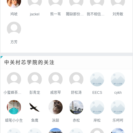
鸠唬
jackel
熊一苇
獨缺那份溫暖
我不相信你会难过。
刘秀敏
方芳
中关村芯学院的关注
小蜜蜂茶坊tw685
彭青龙
戚思琴
舒松涛
EECS
cykh
蜡笔小小生
鱼鹰
泳韶
赤松
岸松
乐呵呵