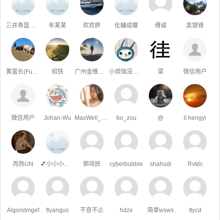
三井寿篮子不准
牟某某
欢欢胖
化蛹成蝶
傅诚
吴银锋
黄富长(Fuchang)
绍铁
广州金维包装 小宁
小烦恼没什么大不了
梁
微信用户
微信用户
Johan-Wu
MaxWell_UESTC
bo_zou
@
li hengyi
而热UN
💕小小小橙子
郭培民
cyberbubble
shahudi
Rvtdc
Algoridmgef
flyangus
不息不止
hdzx
简单wsws
ttycd