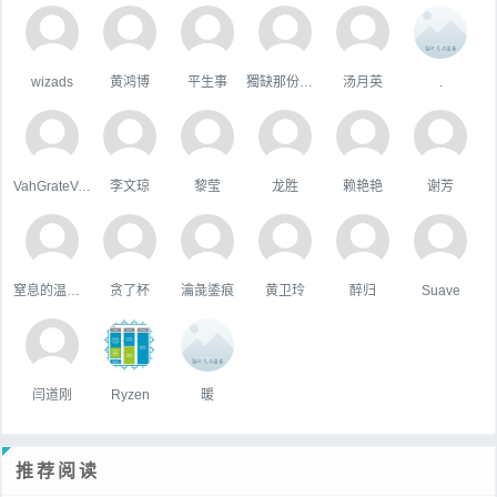
wizads
黄鸿博
平生事
獨缺那份溫暖
汤月英
.
VahGrateVek
李文琼
黎莹
龙胜
赖艳艳
谢芳
窒息的温柔，
贪了杯
瀹彘鋈痕
黄卫玲
醉归
Suave
闫道刚
Ryzen
暖
推荐阅读