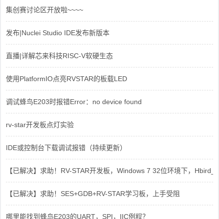
集创赛讨论区开放啦~~~~
发布|Nuclei Studio IDE发布新版本
直播|详解芯来科技RISC-V软硬生态
使用PlatformIO点亮RVSTAR的板载LED
调试蜂鸟E203时报错Error：no device found
rv-star开发板点灯实验
IDE或控制台下载调试报错（持续更新）
【已解决】求助！RV-STAR开发板，Windows 7 32位环境下，Hbird_Dri
【已解决】求助！SES+GDB+RV-STAR学习板，上手受阻
哪里能找到蜂鸟E203的UART，SPI，IIC例程？