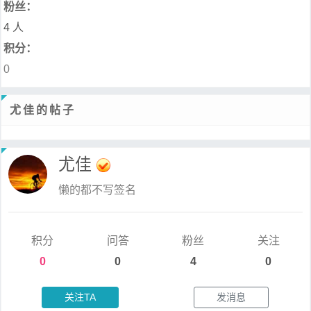
粉丝：
4 人
积分：
0
尤佳的帖子
尤佳
懒的都不写签名
积分
问答
粉丝
关注
0
0
4
0
关注TA
发消息