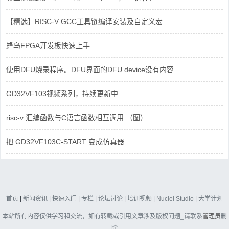
【精选】RISC-V GCC工具链编译安装及自定义宏
蜂鸟FPGA开发板快速上手
使用DFU烧录程序。DFU界面的DFU device没有内容
GD32VF103视频系列，持续更新中......
risc-v 汇编函数与C语言函数相互调用 （图）
把 GD32VF103C-START 变成仿真器
首页
|
新闻资讯
|
快速入门
|
专栏
|
论坛讨论
|
培训视频
|
Nuclei Studio
|
大学计划
本站所有内容仅供学习和交流，如有转载或引用文章涉及版权问题_请联系
管理员
删
除