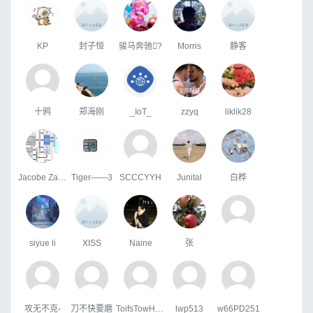
KP
封子恒
骏马奔驰?
Morris
静客
十鸦
郑海刚
_IoT_
zzyq
liklik28
Jacobe Zang
Tiger——3
SCCCYYH
Junital
白桦
siyue li
XISS
Naine
张
攻无不克-
刀不快要磨
ToifsTowHoats
lwp513
w66PD251