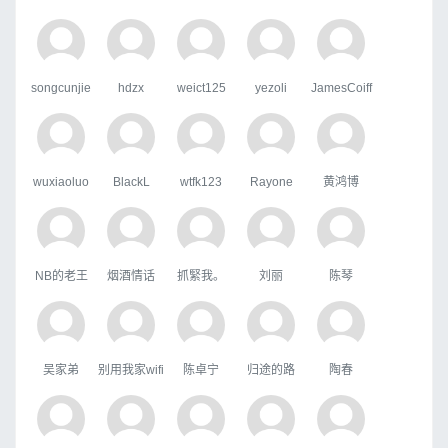
songcunjie
hdzx
weict125
yezoli
JamesCoiff
wuxiaoluo
BlackL
wtfk123
Rayone
黄鸿博
NB的老王
烟酒情话
抓緊我。
刘丽
陈琴
吴家弟
别用我家wifi
陈卓宁
归途的路
陶春