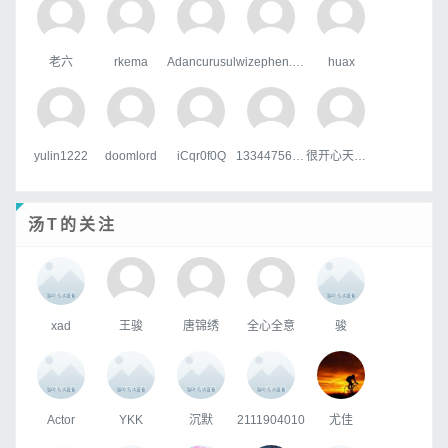
老六
rkema
Adancurusul
wizephen.wang
huax
yulin1222
doomlord
iCqr0f0Q
133447567qq.com
很开心天行者
汤T的关注
xad
王骏
唐锦绣
全心全意
骏
Actor
YKK
沉默
2111904010
尤佳