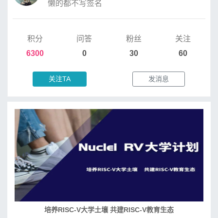
懒的都不写签名
积分
问答
粉丝
关注
6300
0
30
60
关注TA
发消息
培养RISC-V大学土壤 共建RISC-V教育生态