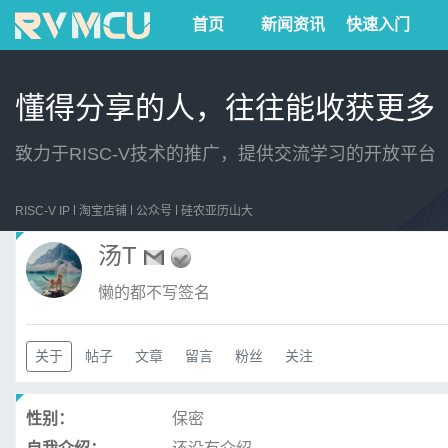
首页
新闻资讯
快速入门
懂得分享的人，往往能收获更多
致力于RISC-V技术的推广，提供交流学习的开放平台
RISC-V IP
淘宝店铺
公众号
硅农亚历山大
汤T
懒的都不写签名
关于
帖子
文章
留言
粉丝
关注
性别：
保密