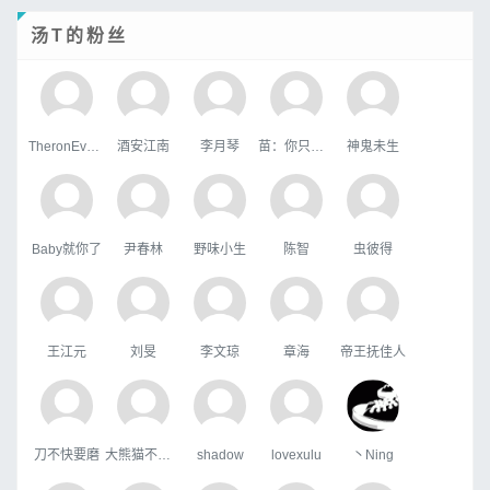
汤T的粉丝
TheronEvock
酒安江南
李月琴
苗：你只属于咱
神鬼未生
Baby就你了
尹春林
野味小生
陈智
虫彼得
王江元
刘旻
李文琼
章海
帝王抚佳人
刀不快要磨
大熊猫不吃鱼
shadow
lovexulu
丶Ning