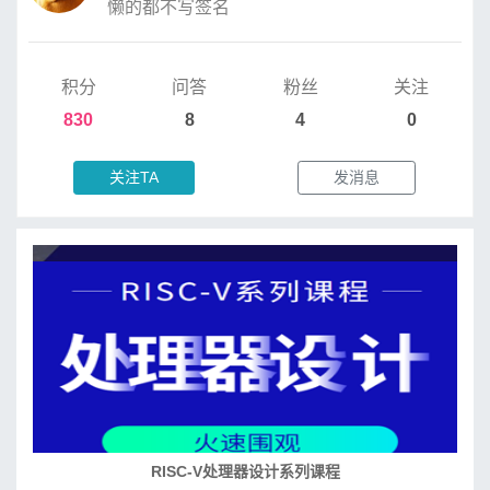
懒的都不写签名
积分
问答
粉丝
关注
830
8
4
0
关注TA
发消息
RISC-V处理器设计系列课程