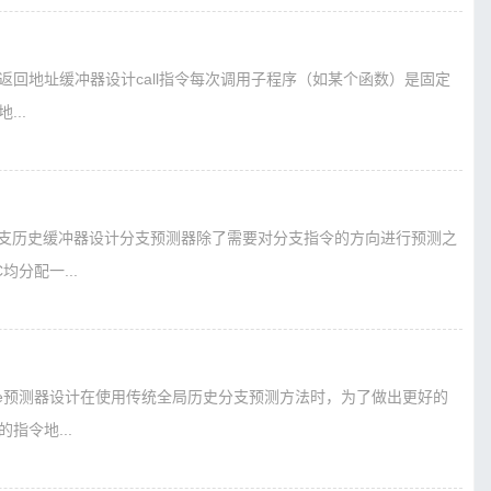
S栈返回地址缓冲器设计call指令每次调用子程序（如某个函数）是固定
..
TB分支历史缓冲器设计分支预测器除了需要对分支指令的方向进行预测之
分配一...
hare预测器设计在使用传统全局历史分支预测方法时，为了做出更好的
指令地...