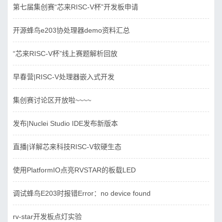
第七届集创赛“芯来RISC-V杯”开发板申请
开源蜂鸟e203协处理器demo资料汇总
“芯来RISC-V杯”线上赛题解析回放
早春营|RISC-V处理器嵌入式开发
集创赛讨论区开放啦~~~~
发布|Nuclei Studio IDE发布新版本
直播|详解芯来科技RISC-V软硬生态
使用PlatformIO点亮RVSTAR的板载LED
调试蜂鸟E203时报错Error：no device found
rv-star开发板点灯实验