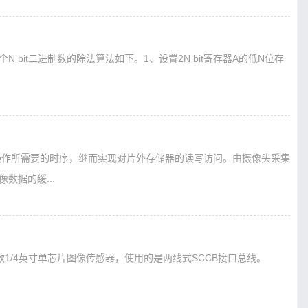
bit二进制数的除法算法如下。1、设置2N bit寄存器A的低N位存
读写操作所需要的时序，继而实现对片外存储器的读写访问。由摄像头采集
数据的缓...
一款1/4英寸单芯片图像传感器，使用的是两线式SCCB接口总线。