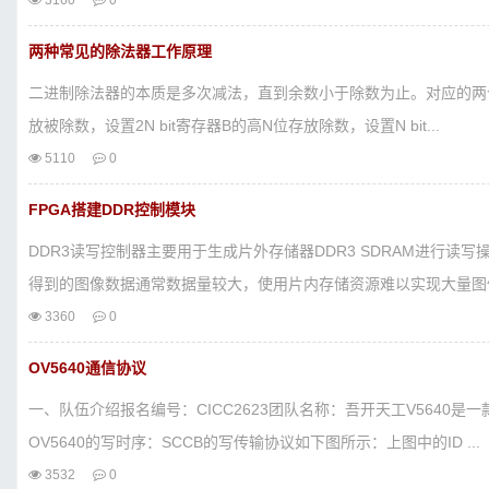
3160
0
两种常见的除法器工作原理
二进制除法器的本质是多次减法，直到余数小于除数为止。对应的两个N 
放被除数，设置2N bit寄存器B的高N位存放除数，设置N bit...
5110
0
FPGA搭建DDR控制模块
DDR3读写控制器主要用于生成片外存储器DDR3 SDRAM进行
得到的图像数据通常数据量较大，使用片内存储资源难以实现大量图像
3360
0
OV5640通信协议
一、队伍介绍报名编号：CICC2623团队名称：吾开天工V5640是
OV5640的写时序：SCCB的写传输协议如下图所示：上图中的ID ...
3532
0