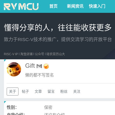
首页
新闻资讯
快速入门
懂得分享的人，往往能收获更多
致力于RISC-V技术的推广，提供交流学习的开放平台
RISC-V IP
淘宝店铺
公众号
硅农亚历山大
Gift
懒的都不写签名
关于
帖子
文章
留言
粉丝
关注
性别：
保密