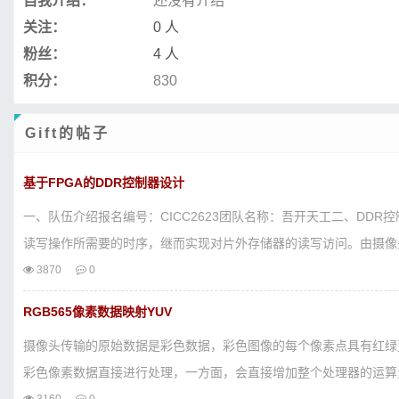
自我介绍：
还没有介绍
关注：
0 人
粉丝：
4 人
积分：
830
Gift的帖子
基于FPGA的DDR控制器设计
一、队伍介绍报名编号：CICC2623团队名称：吾开天工二、DDR控
读写操作所需要的时序，继而实现对片外存储器的读写访问。由摄像头.
3870
0
RGB565像素数据映射YUV
摄像头传输的原始数据是彩色数据，彩色图像的每个像素点具有红绿蓝
彩色像素数据直接进行处理，一方面，会直接增加整个处理器的运算量