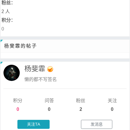
粉丝：
2 人
积分：
0
杨斐霏的帖子
杨斐霏
懒的都不写签名
积分
问答
粉丝
关注
0
0
2
0
关注TA
发消息