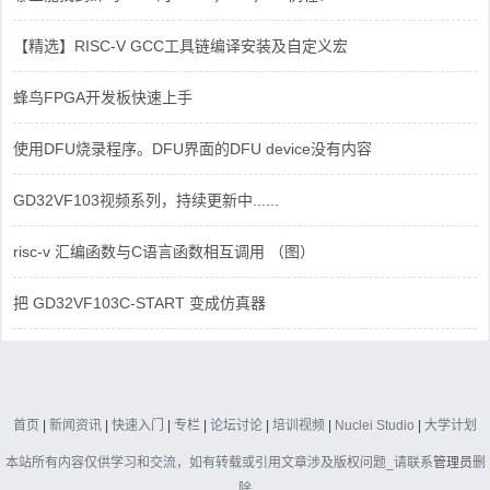
【精选】RISC-V GCC工具链编译安装及自定义宏
蜂鸟FPGA开发板快速上手
使用DFU烧录程序。DFU界面的DFU device没有内容
GD32VF103视频系列，持续更新中......
risc-v 汇编函数与C语言函数相互调用 （图）
把 GD32VF103C-START 变成仿真器
首页
|
新闻资讯
|
快速入门
|
专栏
|
论坛讨论
|
培训视频
|
Nuclei Studio
|
大学计划
本站所有内容仅供学习和交流，如有转载或引用文章涉及版权问题_请联系
管理员
删
除