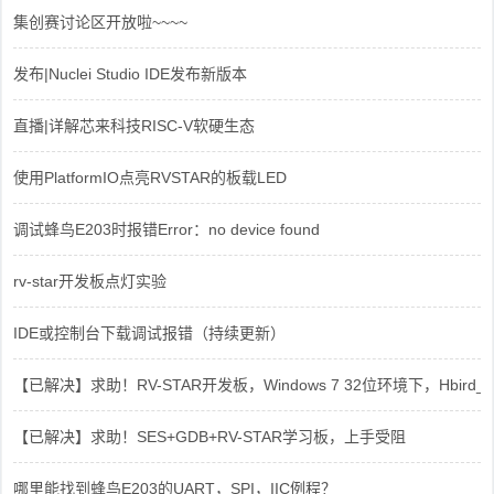
集创赛讨论区开放啦~~~~
发布|Nuclei Studio IDE发布新版本
直播|详解芯来科技RISC-V软硬生态
使用PlatformIO点亮RVSTAR的板载LED
调试蜂鸟E203时报错Error：no device found
rv-star开发板点灯实验
IDE或控制台下载调试报错（持续更新）
【已解决】求助！RV-STAR开发板，Windows 7 32位环境下，Hbird_Dri
【已解决】求助！SES+GDB+RV-STAR学习板，上手受阻
哪里能找到蜂鸟E203的UART，SPI，IIC例程？