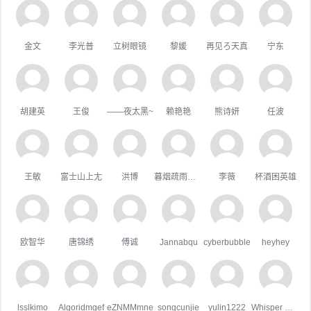
金文
李光普
立树眼镜
黎媛
再见ろ天真
宁东
胡建英
王俊
——夜太黑~
赖艳艳
熊诗妍
任波
王敏
富士山上尢
洪博
暮烟疏雨之际
李薇
杯酒困英雄
欧智华
唐锦绣
傅诚
Jannabqu
cyberbubble
heyhey
lsslkimo
Algoridmgef
eZNMMmne
songcunjie
yulin1222
Whisper Wind