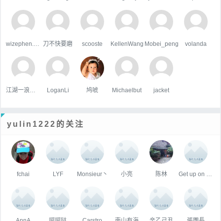
wizephen.wang
刀不快要磨
scooste
KellenWang
Mobei_peng
volanda
江湖一浪荡少侠
LoganLi
鸠唬
Michaelbut
jacket
yulin1222的关注
fchai
LYF
Monsieur丶
小亮
陈林
Get up on the floor
AnnA
呵呵哒
Carstro
南山有海
辛乙己丑
張團長