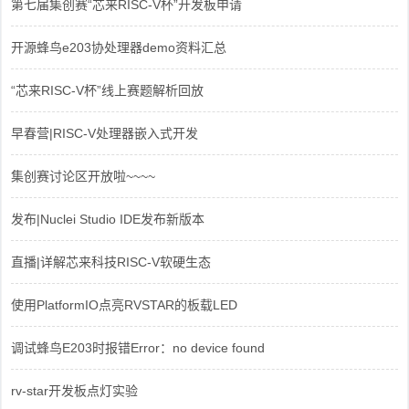
第七届集创赛“芯来RISC-V杯”开发板申请
开源蜂鸟e203协处理器demo资料汇总
“芯来RISC-V杯”线上赛题解析回放
早春营|RISC-V处理器嵌入式开发
集创赛讨论区开放啦~~~~
发布|Nuclei Studio IDE发布新版本
直播|详解芯来科技RISC-V软硬生态
使用PlatformIO点亮RVSTAR的板载LED
调试蜂鸟E203时报错Error：no device found
rv-star开发板点灯实验