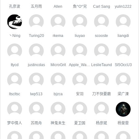
孔彦波
五月雨
Allen
魚^O^兒
Carl Sang
yulin1222
丶Ning
Turing20
rkema
liuyao
scooste
liangdi
ttycd
justincdas
MicroGrit
Apple_Wang
LeslieTaund
Sl5OccU3
ltscltsc
lwp513
bjzca
安羽
刀不快要磨
梁广溧
梦中情人
苏雨舟
神鬼未生
夏卫国
杨彦斌
杨斐霏