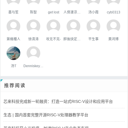
墨与笙
陈智
get lost
人傍凄凉立暮秋
汤小霞
cyb0313
第幾種人
徐清涛
攻无不克-
醉後抉定愛上你
平生事
黄鸿博
汤T
Denniskeype
推荐阅读
芯来科技完成新一轮融资：打造一站式RISC-V设计和应用平台
生态 | 国内首套完整开源RISC-V处理器教学平台