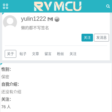
yulin1222
懒的都不写签名
关注
发消息
关于
帖子
文章
留言
粉丝
关注
性别：
保密
自我介绍：
还没有介绍
关注：
76 人