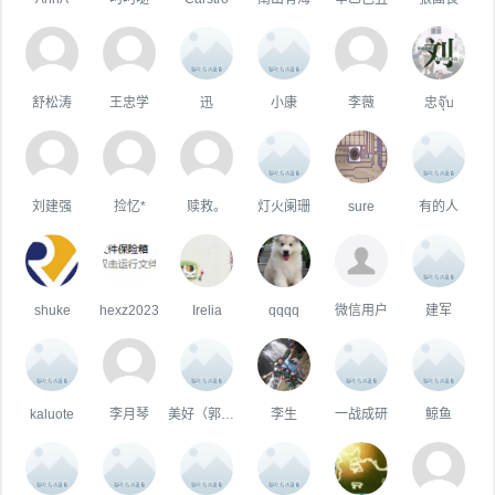
舒松涛
王忠学
迅
小康
李薇
忠จุ๊บ
刘建强
捡忆*
赎救。
灯火阑珊
sure
有的人
shuke
hexz2023
Irelia
qqqq
微信用户
建军
kaluote
李月琴
美好（郭筱艺）
李生
一战成研
鲸鱼