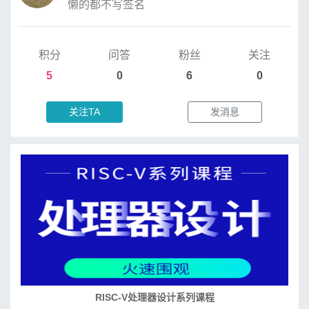
懒的都不写签名
积分
问答
粉丝
关注
5
0
6
0
关注TA
发消息
培养RISC-V大学土壤 共建RISC-V教育生态