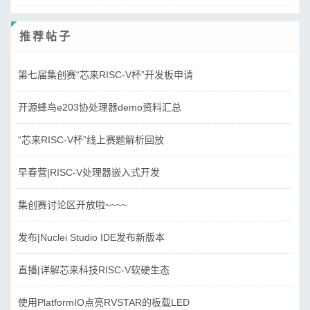
推荐帖子
第七届集创赛“芯来RISC-V杯”开发板申请
开源蜂鸟e203协处理器demo资料汇总
“芯来RISC-V杯”线上赛题解析回放
早春营|RISC-V处理器嵌入式开发
集创赛讨论区开放啦~~~~
发布|Nuclei Studio IDE发布新版本
直播|详解芯来科技RISC-V软硬生态
使用PlatformIO点亮RVSTAR的板载LED