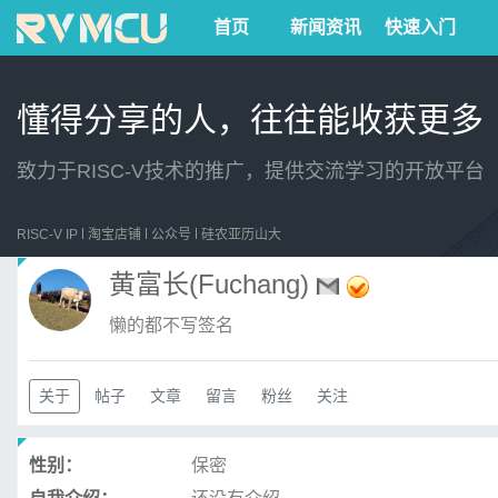
首页
新闻资讯
快速入门
懂得分享的人，往往能收获更多
致力于RISC-V技术的推广，提供交流学习的开放平台
RISC-V IP
淘宝店铺
公众号
硅农亚历山大
黄富长(Fuchang)
懒的都不写签名
关于
帖子
文章
留言
粉丝
关注
性别：
保密