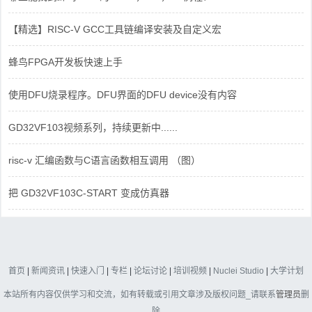
【精选】RISC-V GCC工具链编译安装及自定义宏
蜂鸟FPGA开发板快速上手
使用DFU烧录程序。DFU界面的DFU device没有内容
GD32VF103视频系列，持续更新中......
risc-v 汇编函数与C语言函数相互调用 （图）
把 GD32VF103C-START 变成仿真器
首页
|
新闻资讯
|
快速入门
|
专栏
|
论坛讨论
|
培训视频
|
Nuclei Studio
|
大学计划
本站所有内容仅供学习和交流，如有转载或引用文章涉及版权问题_请联系
管理员
删
除