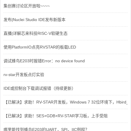
集创赛讨论区开放啦~~~~
发布|Nuclei Studio IDE发布新版本
直播|详解芯来科技RISC-V软硬生态
使用PlatformIO点亮RVSTAR的板载LED
调试蜂鸟E203时报错Error：no device found
rv-star开发板点灯实验
IDE或控制台下载调试报错（持续更新）
【已解决】求助！RV-STAR开发板，Windows 7 32位环境下，Hbird_Dri
【已解决】求助！SES+GDB+RV-STAR学习板，上手受阻
哪里能找到蜂鸟E203的UART，SPI，IIC例程？