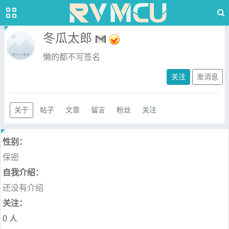
冬瓜太郎
懒的都不写签名
关注
发消息
关于
帖子
文章
留言
粉丝
关注
性别：
保密
自我介绍：
还没有介绍
关注：
0 人