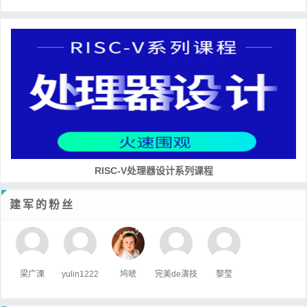
培养RISC-V大学土壤 共建RISC-V教育生态
建军的粉丝
梁广溧
yulin1222
鸠唬
完美de演技
黎莹