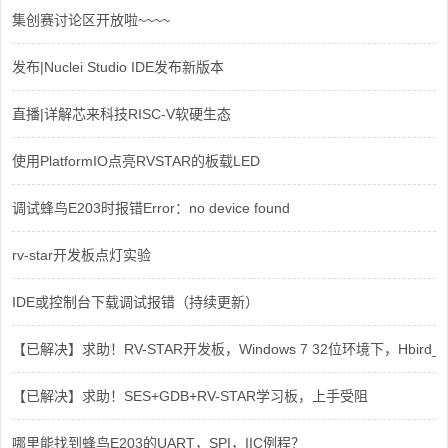
集创赛讨论区开放啦~~~~
发布|Nuclei Studio IDE发布新版本
直播|详解芯来科技RISC-V软硬生态
使用PlatformIO点亮RVSTAR的板载LED
调试蜂鸟E203时报错Error：no device found
rv-star开发板点灯实验
IDE或控制台下载调试报错（持续更新）
【已解决】求助！RV-STAR开发板，Windows 7 32位环境下，Hbird_Dri
【已解决】求助！SES+GDB+RV-STAR学习板，上手受阻
哪里能找到蜂鸟E203的UART，SPI，IIC例程？