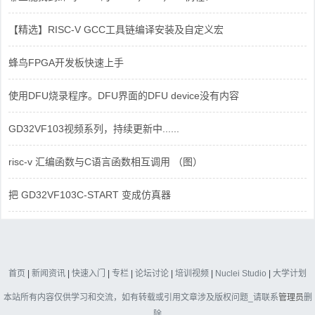
【精选】RISC-V GCC工具链编译安装及自定义宏
蜂鸟FPGA开发板快速上手
使用DFU烧录程序。DFU界面的DFU device没有内容
GD32VF103视频系列，持续更新中......
risc-v 汇编函数与C语言函数相互调用 （图）
把 GD32VF103C-START 变成仿真器
首页
|
新闻资讯
|
快速入门
|
专栏
|
论坛讨论
|
培训视频
|
Nuclei Studio
|
大学计划
本站所有内容仅供学习和交流，如有转载或引用文章涉及版权问题_请联系
管理员
删
除