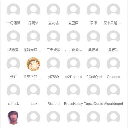
一切随缘
房明洁
夏友桃
夏卫国
章海
原来只是陪衬。
胡志萍
在時光深處躲貓貓
三千妖杀
。，夏悸灬
吴汉城
危德军
张虹
星空下的屋顶
yt7589
xc2f1sdasd
h0Ce8QhH
Ontonna
chilesk
huax
Richard
BruceHessy
TugceDooto
Algoridmgef