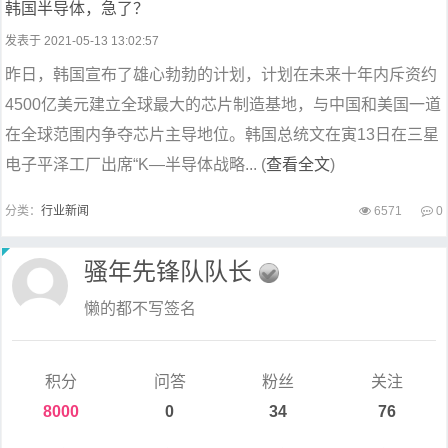
韩国半导体，急了？
发表于 2021-05-13 13:02:57
昨日，韩国宣布了雄心勃勃的计划，计划在未来十年内斥资约
4500亿美元建立全球最大的芯片制造基地，与中国和美国一道
在全球范围内争夺芯片主导地位。韩国总统文在寅13日在三星
电子平泽工厂出席“K—半导体战略... (
查看全文
)
分类：
行业新闻
6571
0
骚年先锋队队长
懒的都不写签名
积分
问答
粉丝
关注
8000
0
34
76