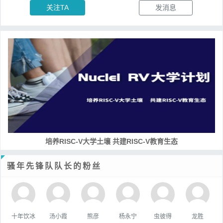
关注TA
发消息
培养RISC-V大学土壤 共建RISC-V教育生态
骚年先锋队队长的粉丝
十年饮冰
汤小霞
熊彦
杨永宁
虫彼得
龙胜