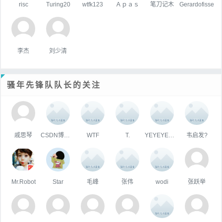
risc
Turing20
wtfk123
Ａｐａｓ
笔刀记木
Gerardofisse
李杰
刘少清
骚年先锋队队长的关注
戚思琴
CSDN博客小姐姐
WTF
T.
YEYEYE叶健豪
韦启发?
Mr.Robot
Star
毛峰
张伟
wodi
张跃举