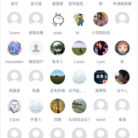
翁可
吴汉城
唐锦绣
知世故而不世故
杨
杯酒困英雄
Suave
吞咽沧桑
plata
M，
小刘到处找
Kianakiferi
微信用户
牧羊人
Calvin
Lynn
秋
周建成
陈晨
走失的瑀
对不起，我是哑巴
禹霁阳
はやし
E＆W
外星人
邓建
A0清风淡云?
kuhill
章海