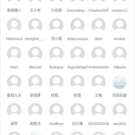
第幾種人
王小年
万佳丽
Denniskeype
CharlesSOF
roshen12
Hakansox
mengtao_1998163.com
汤小霞
Adancurusul
lfdcn
wizads
hdzx
MixLew
flyangus
Algoridmgef
Antoniowdm
hitjuxia
傲视九天
谢锡勇
赎救。
陈蕾
王敏
何俱刹那
谢芳
周胜月
chafferer
刘万雄
2603025038
wrp306