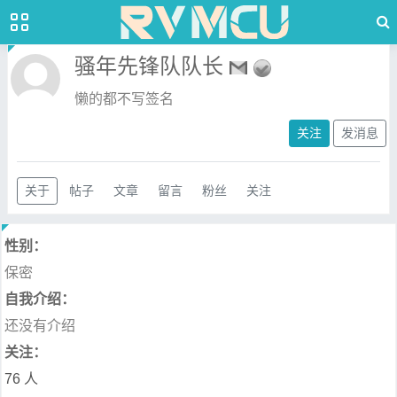
骚年先锋队队长
懒的都不写签名
关注
发消息
关于
帖子
文章
留言
粉丝
关注
性别：
保密
自我介绍：
还没有介绍
关注：
76 人