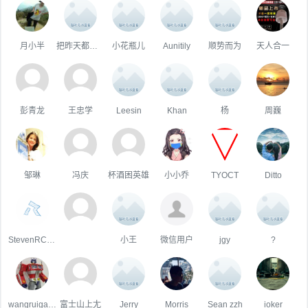
月小半
把昨天都作废✌
小花瓶儿
Aunitily
顺势而为
天人合一
彭青龙
王忠学
Leesin
Khan
杨
周巍
邹琳
冯庆
杯酒困英雄
小小乔
TYOCT
Ditto
StevenRCE0
小王
微信用户
jgy
?
wangruigang
富士山上尢
Jerry
Morris
Sean zzh
ioker