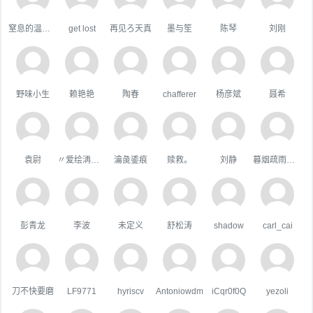
窒息的温柔，
get lost
再见ろ天真
墨与笙
陈琴
刘刚
野味小生
赖艳艳
陶春
chafferer
杨彦斌
聂希
袁尉
〃爱绘洅来な
瀹彘鋈痕
赎救。
刘静
暮烟疏雨之际
彭青龙
李波
未定义
舒松涛
shadow
carl_cai
刀不快要磨
LF9771
hyriscv
Antoniowdm
iCqr0f0Q
yezoli