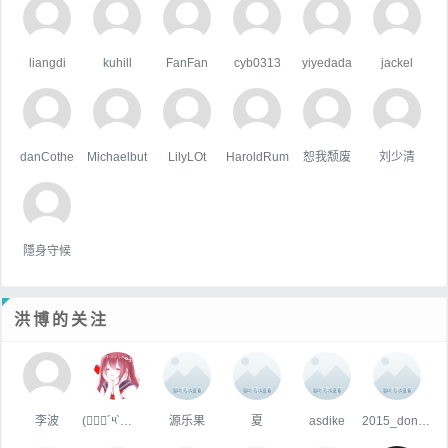
liangdi
kuhill
FanFan
cyb0313
yiyedada
jackel
danCothe
Michaelbut
LilyLOt
HaroldRum
恕我颓废
刘少清
隱身守候
洪博的关注
李波
(๑⃙⃘´༥`๑⃙⃘)。
源乐果
夏
asdike
2015_dongqiang