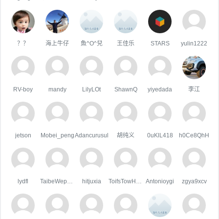
？？
海上牛仔
魚^O^兒
王佳乐
STARS
yulin1222
RV-boy
mandy
LilyLOt
ShawnQ
yiyedada
李江
jetson
Mobei_peng
Adancurusul
胡纯义
0uKlL418
h0Ce8QhH
lydfl
TaibeWepusape
hitjuxia
ToifsTowHoats
Antonioygi
zgya9xcv