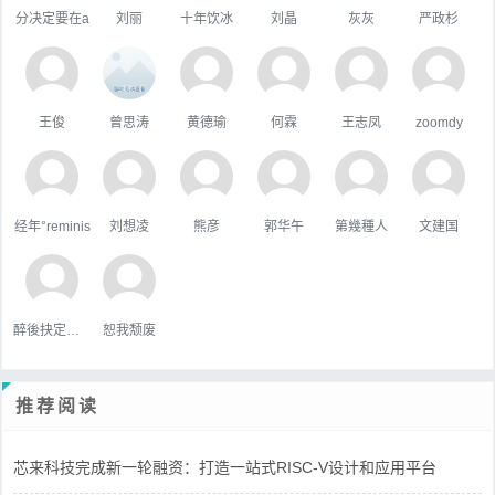
分决定要在a
刘丽
十年饮冰
刘晶
灰灰
严政杉
王俊
曾思涛
黄德瑜
何霖
王志凤
zoomdy
经年°reminis
刘想凌
熊彦
郭华午
第幾種人
文建国
醉後抉定愛上你
恕我颓废
推荐阅读
芯来科技完成新一轮融资：打造一站式RISC-V设计和应用平台