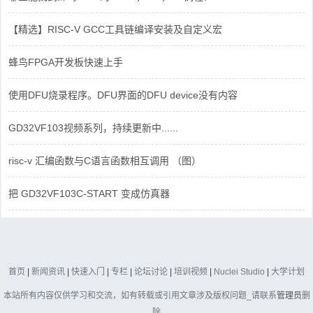
【精选】RISC-V GCC工具链编译安装及自定义宏
蜂鸟FPGA开发板快速上手
使用DFU烧录程序。DFU界面的DFU device没有内容
GD32VF103视频系列，持续更新中......
risc-v 汇编函数与C语言函数相互调用 （图）
把 GD32VF103C-START 变成仿真器
首页
|
新闻资讯
|
快速入门
|
专栏
|
论坛讨论
|
培训视频
|
Nuclei Studio
|
大学计划
本站所有内容仅供学习和交流，如有转载或引用文章涉及版权问题_请联系
管理员
删
除