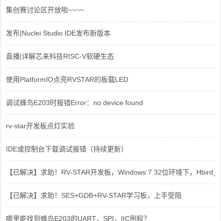
集创赛讨论区开放啦~~~~
发布|Nuclei Studio IDE发布新版本
直播|详解芯来科技RISC-V软硬生态
使用PlatformIO点亮RVSTAR的板载LED
调试蜂鸟E203时报错Error：no device found
rv-star开发板点灯实验
IDE或控制台下载调试报错（持续更新）
【已解决】求助！RV-STAR开发板，Windows 7 32位环境下，Hbird_Dri
【已解决】求助！SES+GDB+RV-STAR学习板，上手受阻
哪里能找到蜂鸟E203的UART，SPI，IIC例程？