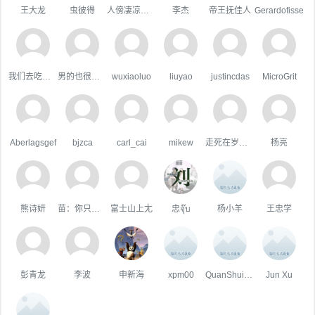
王大龙
虫彼得
人傍凄凉立暮秋
李杰
帝王抚佳人
Gerardofisse
我们去吃好吃的吧
男的也很單純
wuxiaoluo
liuyao
justincdas
MicroGrit
Aberlagsgef
bjzca
carl_cai
mikew
走死在岁月里
杨亮
熊诗妍
苗：你只属于咱
富士山上尢
忠จุ๊บ
杨小羊
王忠学
彭青龙
李波
申新海
xpm00
QuanShuigou
Jun Xu