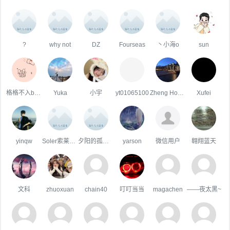
?
why not
DZ
Fourseas
丶小海o
sun
格格不入badhong
Yuka
小宇
yt01065100
Zheng Hongli
Xufei
yinqw
Soler索莱尔HO
夕阳的孤岛下
yarson
微信用户
翱翔蓝天
文科
zhuoxuan
chain40
叮叮当当
magachen
——夜太黑~