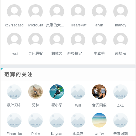
xc2f1sdasd
MicroGrit
灵活的大狗熊
TreafePaf
alvin
mandy
liwei
金色蚂蚁
胡纯义
醉後抉定愛上你
史本秀
郭培民
范辉的关注
枫叶刀市
莫林
翟小军
Will
合光同尘
ZXL
Ethan_ka
Peter
Kaysar
李昊杰
wei'w
未来可期