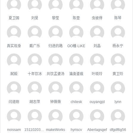
夏卫国
刘旻
黎莹
陈壹
虫彼得
陈琴
真实现身
戴广乐
归途的路
OO種·LiKE
刘晶
杨永宁
弑毅
十年饮冰
共饮孟婆汤
瀹彘鋈痕
叶晓玲
黄卫玲
闫道刚
胡志萍
钟薇薇
chilesk
ouyangjd
lynn
noissam
15110203044
makeWorks
hyriscv
Aberlagsgef
dfgdf6g56