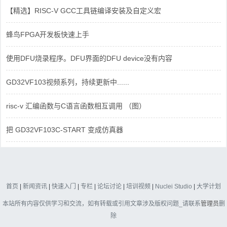
【精选】RISC-V GCC工具链编译安装及自定义宏
蜂鸟FPGA开发板快速上手
使用DFU烧录程序。DFU界面的DFU device没有内容
GD32VF103视频系列，持续更新中......
risc-v 汇编函数与C语言函数相互调用 （图）
把 GD32VF103C-START 变成仿真器
首页
|
新闻资讯
|
快速入门
|
专栏
|
论坛讨论
|
培训视频
|
Nuclei Studio
|
大学计划
本站所有内容仅供学习和交流，如有转载或引用文章涉及版权问题_请联系
管理员
删
除