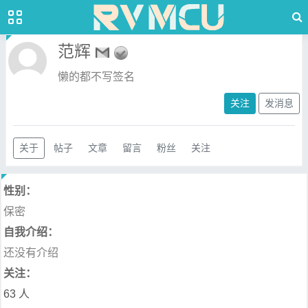
范辉
懒的都不写签名
关注
发消息
关于
帖子
文章
留言
粉丝
关注
性别：
保密
自我介绍：
还没有介绍
关注：
63 人