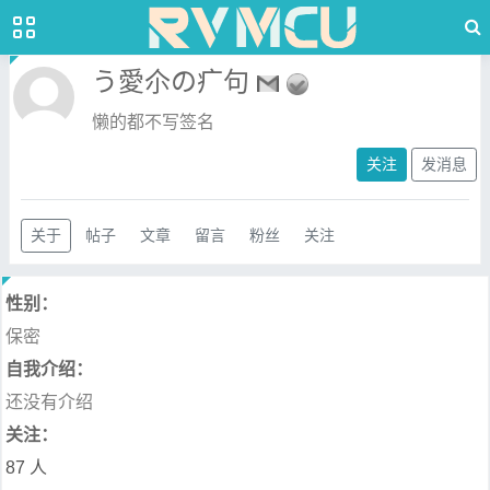
う愛尒の疒句
懒的都不写签名
关注
发消息
关于
帖子
文章
留言
粉丝
关注
性别：
保密
自我介绍：
还没有介绍
关注：
87 人