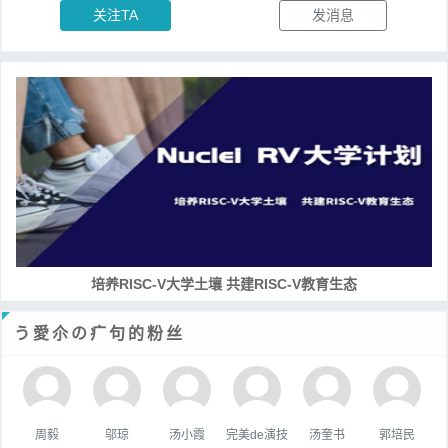
关注TA
发消息
培养RISC-V大学土壤 共建RISC-V教育生态
う愛尒の疒句的粉丝
周毅
邬琼
汤小霞
完美de演技
汤奎书
郭培民