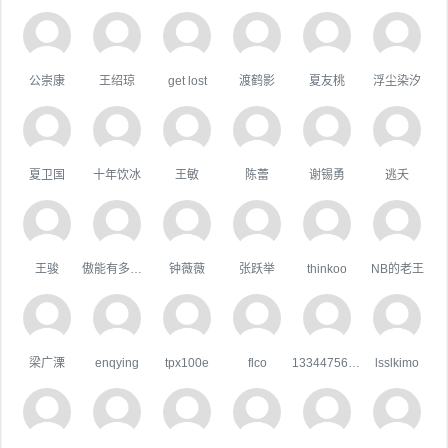
公崇康
王绍琼
get lost
渡鹤影
夏友桃
浮尘染汐
夏卫国
十年饮冰
王敏
陈蕾
谢锡勇
逃夭
王骏
傲能有多傲╮
钟薇薇
张跃举
thinkoo
NB的老王
梁广溧
enqying
tpx100e
flco
133447567qq.com
lsslkimo