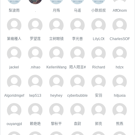
梨波雨
.
月殇
马遥
小默叔叔
AffOnom
第幾種人
罗望莲
立树眼镜
李光普
LilyLOt
CharlesSOF
jackel
.nihao
KellenWang
陌人陌言#
Richard
hdzx
Algoridmgef
lwp513
heyhey
cyberbubble
安羽
hitjuxia
ouyangjd
赖艳艳
黎秋平
袁尉
郭亮
熊燕