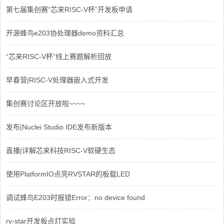
第七届集创赛“芯来RISC-V杯”开发板申请
开源蜂鸟e203协处理器demo资料汇总
“芯来RISC-V杯”线上赛题解析回放
早春营|RISC-V处理器嵌入式开发
集创赛讨论区开放啦~~~~
发布|Nuclei Studio IDE发布新版本
直播|详解芯来科技RISC-V软硬生态
使用PlatformIO点亮RVSTAR的板载LED
调试蜂鸟E203时报错Error：no device found
rv-star开发板点灯实验