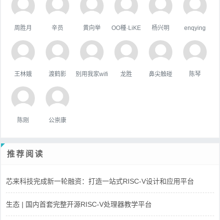
周胜月
辛员
黄向举
OO種·LiKE
杨兴明
enqying
王林娥
渡鹤影
别用我家wifi
龙胜
鼻尖触碰
陈琴
陈刚
公崇康
推荐阅读
芯来科技完成新一轮融资：打造一站式RISC-V设计和应用平台
生态 | 国内首套完整开源RISC-V处理器教学平台