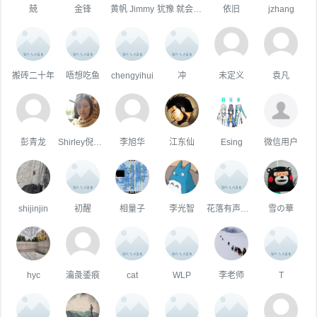
兢
金锋
黄帆 Jimmy
犹豫 就会败北
依旧
jzhang
搬砖二十年
唔想吃鱼
chengyihui
冲
未定义
袁凡
彭青龙
Shirley倪雪花
李旭华
江东仙
Esing
微信用户
shijinjin
初醒
相量子
李光智
花落有声，且听风吟
雪の華
hyc
瀹彘鋈痕
cat
WLP
李老师
T