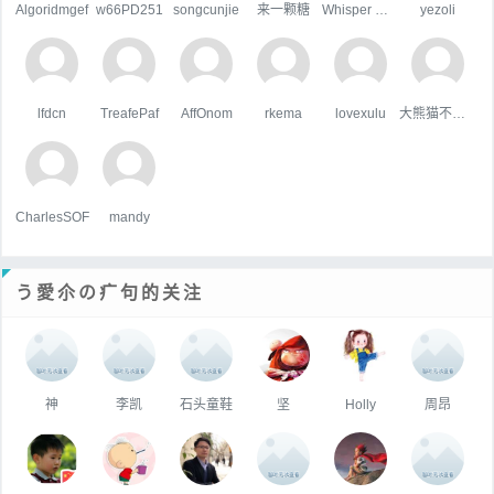
Algoridmgef
w66PD251
songcunjie
来一颗糖
Whisper Wind
yezoli
lfdcn
TreafePaf
AffOnom
rkema
lovexulu
大熊猫不吃鱼
CharlesSOF
mandy
う愛尒の疒句的关注
神
李凯
石头童鞋
坚
Holly
周昂