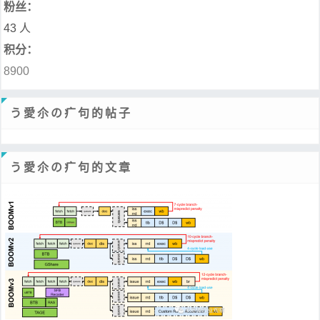
粉丝：
43 人
积分：
8900
う愛尒の疒句的帖子
う愛尒の疒句的文章