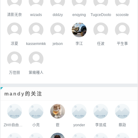
清影无奈
wizads
dddzy
enqying
TugceDooto
scooste
凉夏
kassemmkk
jetson
李江
任波
平生事
万佳丽
第幾種人
mandy的关注
ZH®自由人 ²º20
小亮
鬯
yonder
李显成
蔡勋