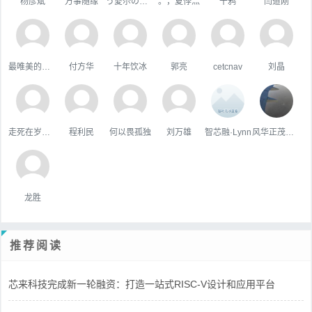
杨彦斌
万事随缘
う愛尒の疒句
。，夏悸灬
十鸦
闫道刚
最唯美的国度
付方华
十年饮冰
郭亮
cetcnav
刘晶
走死在岁月里
程利民
何以畏孤独
刘万雄
智芯融·Lynn
风华正茂科技o2o研究院
龙胜
推荐阅读
芯来科技完成新一轮融资：打造一站式RISC-V设计和应用平台