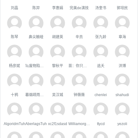
刘晶
陈羿
李惠娟
完美de演技
汤奎书
郭培民
陈琴
鼻尖触碰
胡建英
辛员
张九龄
章海
杨彦斌
℡废物陷阱゛
黎秋平
苗：你只属于咱
逃夭
洪博
十鸦
暮烟疏雨之际
吴汉城
钟薇薇
chenlei
shahudi
AlgoridmTuh
AberlagsTuh
xc2f1sdasd
WilliamorgaH
ttycd
yezoli