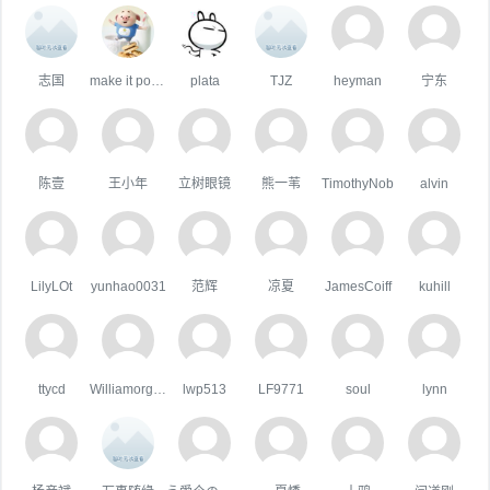
志国
make it possible
plata
TJZ
heyman
宁东
陈壹
王小年
立树眼镜
熊一苇
TimothyNob
alvin
LilyLOt
yunhao0031
范辉
凉夏
JamesCoiff
kuhill
ttycd
WilliamorgaH
lwp513
LF9771
soul
lynn