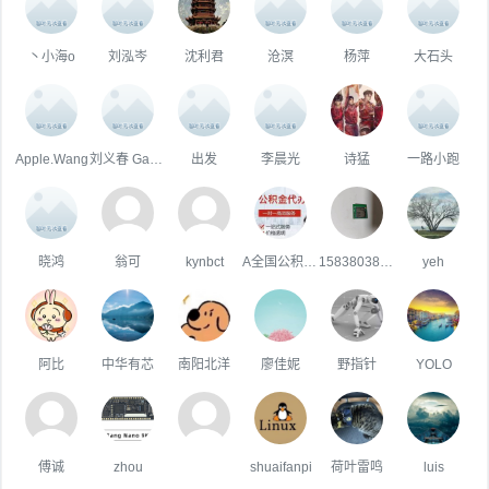
丶小海o
刘泓岑
沈利君
沧溟
杨萍
大石头
Apple.Wang
刘义春 Gagarin Liu
出发
李晨光
诗猛
一路小跑
晓鸿
翁可
kynbct
A全国公积金咨询
15838038454
yeh
阿比
中华有芯
南阳北洋
廖佳妮
野指针
YOLO
傅诚
zhou
shuaifanpi
荷叶雷鸣
luis