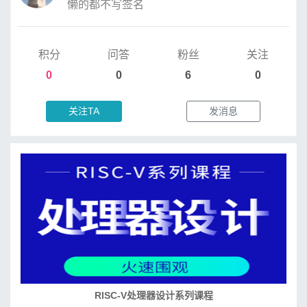
懒的都不写签名
积分
问答
粉丝
关注
0
0
6
0
关注TA
发消息
RISC-V处理器设计系列课程