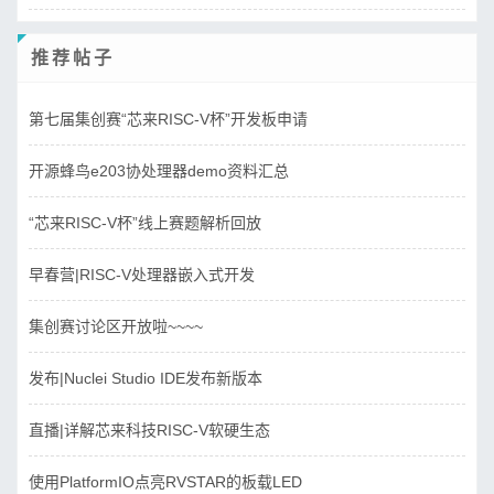
推荐帖子
第七届集创赛“芯来RISC-V杯”开发板申请
开源蜂鸟e203协处理器demo资料汇总
“芯来RISC-V杯”线上赛题解析回放
早春营|RISC-V处理器嵌入式开发
集创赛讨论区开放啦~~~~
发布|Nuclei Studio IDE发布新版本
直播|详解芯来科技RISC-V软硬生态
使用PlatformIO点亮RVSTAR的板载LED