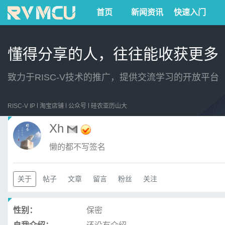
首页
新闻资讯
快速入门
懂得分享的人，往往能收获更多
致力于RISC-V技术的推广，提供交流学习的开放平台
RISC-V IP
淘宝店铺
公众号
硅农亚历山大
Xh
懒的都不写签名
关于
帖子
文章
留言
粉丝
关注
性别：
保密