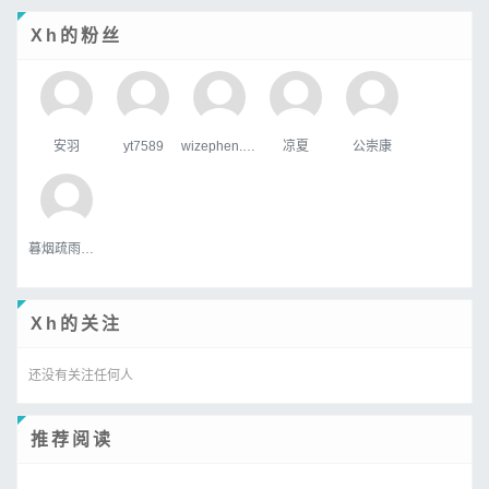
Xh的粉丝
安羽
yt7589
wizephen.wang
凉夏
公崇康
暮烟疏雨之际
Xh的关注
还没有关注任何人
推荐阅读