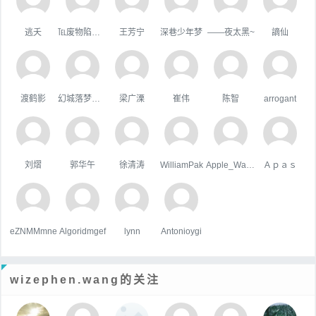
逃夭
℡废物陷阱゛
王芳宁
深巷少年梦
——夜太黑~
謫仙
渡鹤影
幻城落梦忆红颜
梁广溧
崔伟
陈智
arrogant
刘熠
郭华午
徐清涛
WilliamPak
Apple_Wang
Ａｐａｓ
eZNMMmne
Algoridmgef
lynn
Antonioygi
wizephen.wang的关注