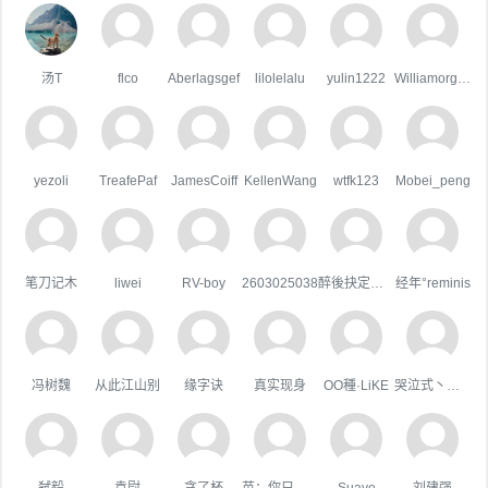
汤T
flco
Aberlagsgef
lilolelalu
yulin1222
WilliamorgaH
yezoli
TreafePaf
JamesCoiff
KellenWang
wtfk123
Mobei_peng
笔刀记木
liwei
RV-boy
2603025038
醉後抉定愛上你
经年°reminis
冯树魏
从此江山别
缘字诀
真实现身
OO種·LiKE
哭泣式丶暧你
弑毅
袁尉
贪了杯
苗：你只属于咱
Suave
刘建强