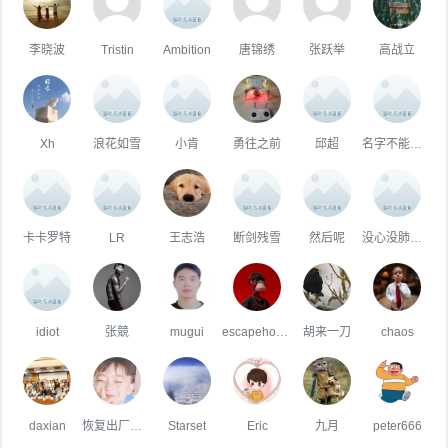
李晓波
Tristin
Ambition
唐锦绣
张跃举
高战立
Xh
浪花如雪
小肯
勇往之前
邱超
名字不能太长不然别人记不住
卡卡罗特
LR
王志浩
断剑残雪
然后呢
没心没肺的向日葵
idiot
张競
mugui
escapehouhouhou
胡来一刀
chaos
daxian
恢复出厂设置
Starset
Eric
九月
peter666