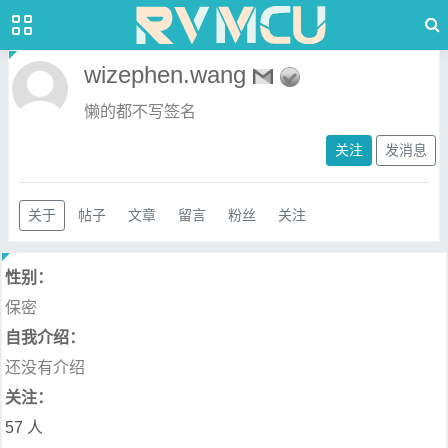
wizephen.wang
懒的都不写签名
关注
发消息
关于
帖子
文章
留言
粉丝
关注
性别：
保密
自我介绍：
还没有介绍
关注：
57 人