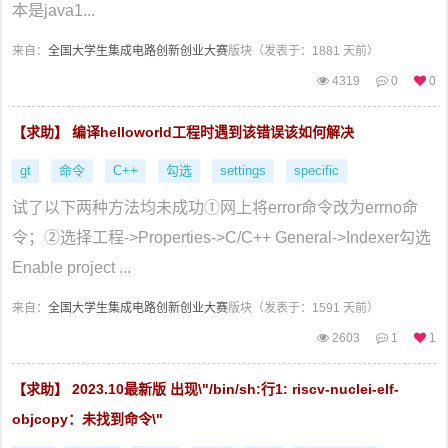
本是java1...
来自：
全国大学生集成电路创新创业大赛
版块（
发表于：1881 天前）
4319
0
0
【求助】 编译helloworld工程时遇到该错误该如何解决
gt
命令
C++
勾选
settings
specific
试了以下两种方法均未成功①网上将error命令改为errno命
令；②选择工程->Properties->C/C++ General->Indexer勾选
Enable project ...
来自：
全国大学生集成电路创新创业大赛
版块（
发表于：1591 天前）
2603
1
1
【求助】 2023.10最新版 出现\"/bin/sh:行1: riscv-nuclei-elf-
objcopy：未找到命令\"