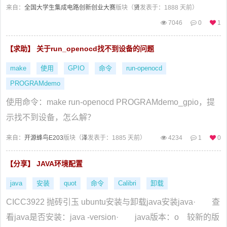
来自：
全国大学生集成电路创新创业大赛
版块（
贤
发表于：1888 天前）
7046
0
1
【求助】 关于run_openocd找不到设备的问题
make
使用
GPIO
命令
run-openocd
PROGRAMdemo
使用命令：make run-openocd PROGRAMdemo_gpio，提
示找不到设备，怎么解？
来自：
开源蜂鸟E203
版块（
泽
发表于：1885 天前）
4234
1
0
【分享】 JAVA环境配置
java
安装
quot
命令
Calibri
卸载
CICC3922 抛砖引玉 ubuntu安装与卸载java安装java· 查
看java是否安装：java -version· java版本：o 较新的版