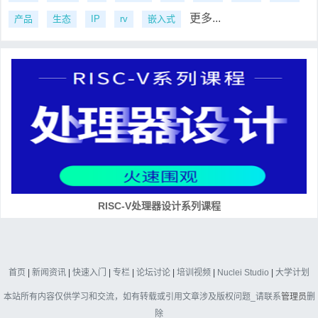
更多...
产品
生态
IP
rv
嵌入式
RISC-V处理器设计系列课程
首页
|
新闻资讯
|
快速入门
|
专栏
|
论坛讨论
|
培训视频
|
Nuclei Studio
|
大学计划
本站所有内容仅供学习和交流，如有转载或引用文章涉及版权问题_请联系
管理员
删
除