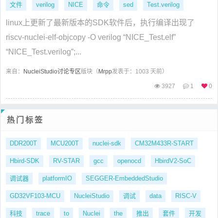
文件
verilog
NICE
命令
sed
Test.verilog
linux上更新了最新版本的SDK软件后，执行编译出现了
riscv-nuclei-elf-objcopy -O verilog “NICE_Test.elf”
“NICE_Test.verilog”;...
来自：
NucleiStudio讨论专区
版块（
Mrpp
发表于：1003 天前）
3927
1
0
热门标签
DDR200T
MCU200T
nuclei-sdk
CM32M433R-START
Hbird-SDK
RV-STAR
gcc
openocd
HbirdV2-SoC
调试器
platformIO
SEGGER-EmbeddedStudio
GD32VF103-MCU
NucleiStudio
调试
data
RISC-V
科技
trace
to
Nuclei
the
推出
套件
开发