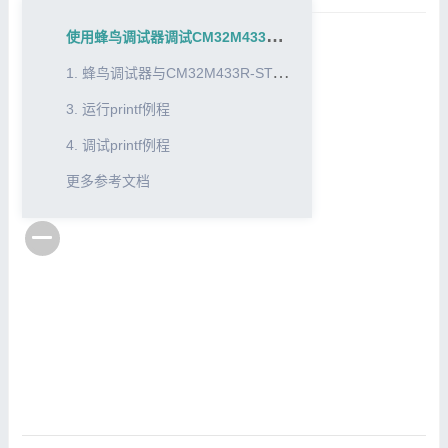
使
用蜂鸟调试器调试CM32M433R-START
CM32M433R-START快速上手
Nuclei Studio用户手册
1
. 蜂鸟调试器与CM32M433R-START连接
CM32M433R-START开发板原理图
3. 运行printf例程
CM32M4xxR用户手册
4. 调试printf例程
更多参考文档