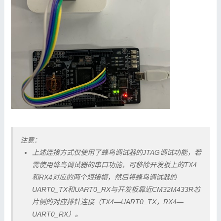
注意：
上述连接方式仅使用了蜂鸟调试器的JTAG调试功能，若
需使用蜂鸟调试器的串口功能，可移除开发板上的TX4
和RX4对应的两个短接帽，然后将蜂鸟调试器的
UART0_TX和UART0_RX与开发板靠近CM32M433R芯
片侧的对应排针连接（TX4—UART0_TX，RX4—
UART0_RX）。