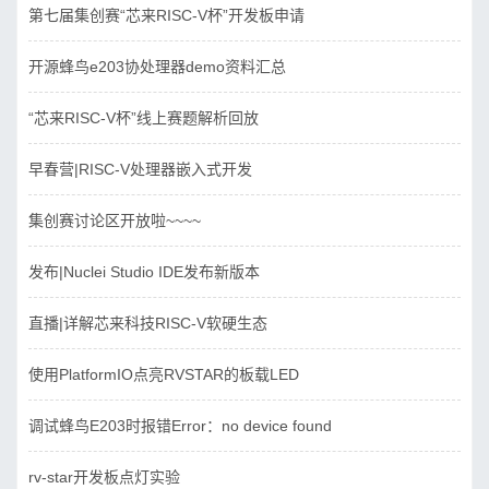
第七届集创赛“芯来RISC-V杯”开发板申请
开源蜂鸟e203协处理器demo资料汇总
“芯来RISC-V杯”线上赛题解析回放
早春营|RISC-V处理器嵌入式开发
集创赛讨论区开放啦~~~~
发布|Nuclei Studio IDE发布新版本
直播|详解芯来科技RISC-V软硬生态
使用PlatformIO点亮RVSTAR的板载LED
调试蜂鸟E203时报错Error：no device found
rv-star开发板点灯实验