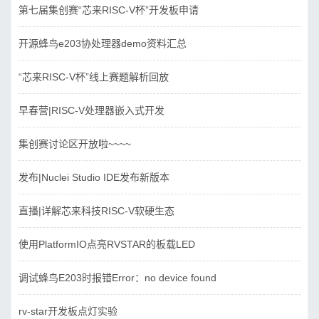
第七届集创赛“芯来RISC-V杯”开发板申请
开源蜂鸟e203协处理器demo资料汇总
“芯来RISC-V杯”线上赛题解析回放
早春营|RISC-V处理器嵌入式开发
集创赛讨论区开放啦~~~~
发布|Nuclei Studio IDE发布新版本
直播|详解芯来科技RISC-V软硬生态
使用PlatformIO点亮RVSTAR的板载LED
调试蜂鸟E203时报错Error：no device found
rv-star开发板点灯实验