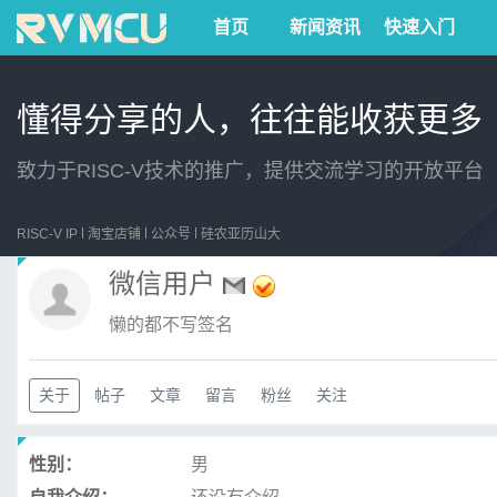
首页
新闻资讯
快速入门
懂得分享的人，往往能收获更多
致力于RISC-V技术的推广，提供交流学习的开放平台
RISC-V IP
淘宝店铺
公众号
硅农亚历山大
微信用户
懒的都不写签名
关于
帖子
文章
留言
粉丝
关注
性别：
男