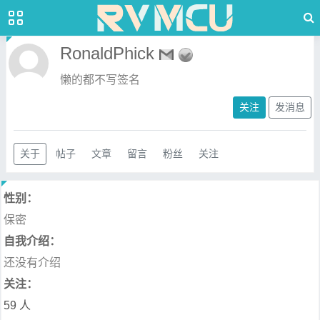
RonaldPhick
懒的都不写签名
关注
发消息
关于
帖子
文章
留言
粉丝
关注
性别：
保密
自我介绍：
还没有介绍
关注：
59 人