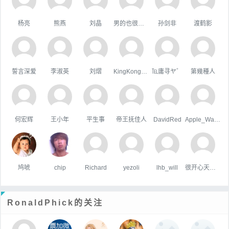
杨亮
熊燕
刘晶
男的也很單純
孙剑非
渡鹤影
誓言深爱
李淑英
刘熠
KingKongHJG
℡庸寻ヤ゛
第幾種人
何宏辉
王小年
平生事
帝王抚佳人
DavidRed
Apple_Wang
鸠唬
chip
Richard
yezoli
lhb_will
很开心天行者
RonaldPhick的关注