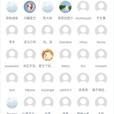
突刺咸鱼
闪耀星空
陈大侠
青菜豆腐汁
xiezhaoyan
平生事
李杰
戎马万世
伤。丧
Darintow
.nihao
rkema
wuxiaoluo
攻无不克-
星空下的屋顶
dddzy
flco
noissam
lynn
hitjuxia
ouyangjd
cyb0313
徐清涛
我不相信你会难过。
Rayone
℡庸寻ヤ゛
余盛
林慧
野味小生
王俊