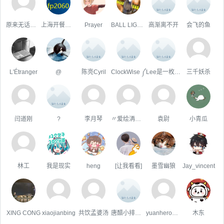
原来无话可说
上海开餐饮费发票
Prayer
BALL LIGHTNING?
高渐离不开
会飞的鱼
L'Étranger
@
陈亮Cyril
ClockWise ༼
Lee是一枚良驹
三千妖杀
闫道刚
?
李月琴
〃爱绘洅来な
袁尉
小青瓜
林工
我是现实
heng
[让我看看]
墨雪幽狼
Jay_vincent
XING CONG
xiaojianbing
共饮孟婆汤
唐醋小排骨🧸
yuanhero2000
木东