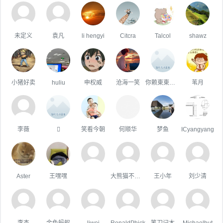
未定义
袁凡
li hengyi
Citcra
Talcol
shawz
小猪好卖
huliu
申权威
沧海一笑
你赖東東不错嘛！
苇月
李薇

笑看今朝
何顺华
梦鱼
ICyangyang
Aster
王嘿嘿
大熊猫不吃鱼
王小年
刘少清
李杰
金色蚂蚁
liwei
RonaldPhick
笔刀记木
Michaelbut