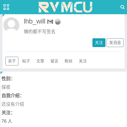
lhb_will
懒的都不写签名
关注
发消息
关于
帖子
文章
留言
粉丝
关注
性别：
保密
自我介绍：
还没有介绍
关注：
76 人