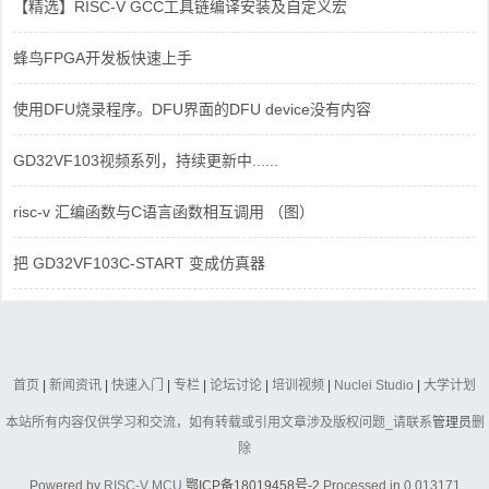
【精选】RISC-V GCC工具链编译安装及自定义宏
蜂鸟FPGA开发板快速上手
使用DFU烧录程序。DFU界面的DFU device没有内容
GD32VF103视频系列，持续更新中......
risc-v 汇编函数与C语言函数相互调用 （图）
把 GD32VF103C-START 变成仿真器
首页
|
新闻资讯
|
快速入门
|
专栏
|
论坛讨论
|
培训视频
|
Nuclei Studio
|
大学计划
本站所有内容仅供学习和交流，如有转载或引用文章涉及版权问题_请联系
管理员
删
除
Powered by
RISC-V MCU
鄂ICP备18019458号-2
Processed in 0.013171