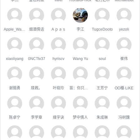
Apple_Wang
烟酒情话
Ａｐａｓ
李江
TugceDooto
yezoli
xiaoliyang
0NCTtv37
hyriscv
Wang Yu
soul
崔伟
谢锡勇
赎救。
叶晓玲
苗：你只属于咱
王芳宁
OO種·LiKE
陈卓宁
李学章
缘字诀
梦中情人
朱成琳
冯树魏