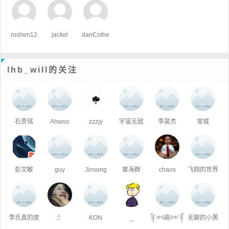
roshen12
jackel
danCothe
lhb_will的关注
石贵铭
Ahwoo
zzzjy
宇宙无敌
李昊杰
常城
彭文敏
guy
Jinsong
崔海群
chaos
飞翔的世界
李氏真的皮
:）
KON
_
ཉི༺高༻ཉྀ
无聊的小黑