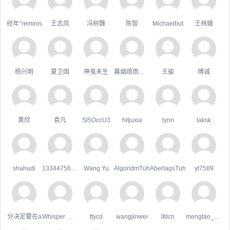
经年°reminis
王志凤
冯树魏
陈智
Michaelbut
王林娥
杨兴明
夏卫国
神鬼未生
暮烟疏雨之际
王骏
傅诚
黄欣
袁凡
Sl5OccU3
hitjuxia
lynn
laksk
shahudi
133447567qq.com
Wang Yu
AlgoridmTuh
AberlagsTuh
yt7589
分决定要在a
Whisper Wind
ttycd
wangjinwei
lfdcn
mengtao_1998163.com