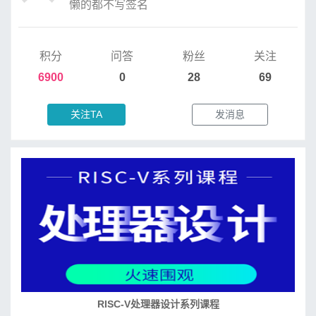
懒的都不写签名
积分
问答
粉丝
关注
6900
0
28
69
关注TA
发消息
RISC-V处理器设计系列课程