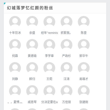
幻城落梦忆红颜的粉丝
十年饮冰
余盛
经年°reminis
抓緊我。
陈壹
何霖
黄德瑜
李学章
严政杉
郭华午
刘静
醉归
王菀
汪涛
易雄才
。，夏悸灬
戚思琴
分决定要在a
万佳丽
张建刚