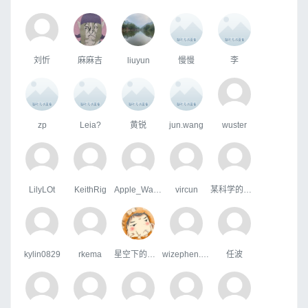
刘忻
麻麻吉
liuyun
慢慢
李
zp
Leia?
黄锐
jun.wang
wuster
LilyLOt
KeithRig
Apple_Wang
vircun
某科学的超嘴炮
kylin0829
rkema
星空下的屋顶
wizephen.wang
任波