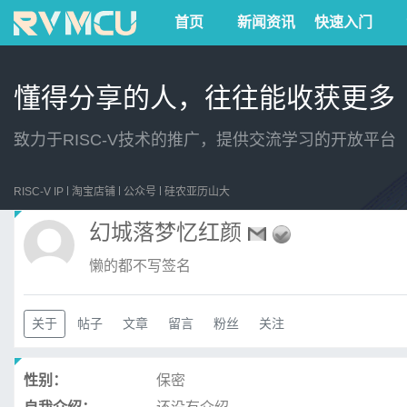
首页
新闻资讯
快速入门
懂得分享的人，往往能收获更多
致力于RISC-V技术的推广，提供交流学习的开放平台
RISC-V IP
淘宝店铺
公众号
硅农亚历山大
幻城落梦忆红颜
懒的都不写签名
关于
帖子
文章
留言
粉丝
关注
性别：
保密