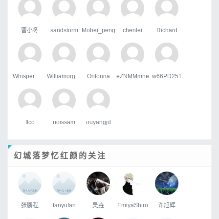
曹小冬
sandstorm
Mobei_peng
chenlei
Richard
Whisper Wind
WilliamorgaH
Ontonna
eZNMMmne
w66PD251
flco
noissam
ouyangjd
幻城落梦忆红颜的关注
张鹏程
fanyufan
吴垚
EmiyaShiro
许旭辉