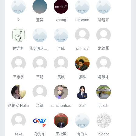
?
董昊
zhang
Linkwan
杨旭东
时光机
我明明这么萌你们究竟害怕我什么
严威
primary
危德军
王忠学
王明
黄欣
张科
易雄才
赵珞安 Helia
浇筑
sunchenhao
Self
tjuzsh
zeke
孙光东
王松滨
有的人
bigdot