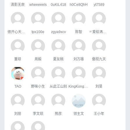
清影无奈
wheeeeels
0uKlL418
h0Ce8QhH
yt7589
很开心天行者
tpx100e
zgya9xcv
陈智
〃爱绘洅来な
董琼
周毅
夏友桃
刘万雄
傲视九天
TAO
野味小生
从此江山别
KingKongHJG
刘旻
刘丽
李文琼
熊彦
领主文
王小年