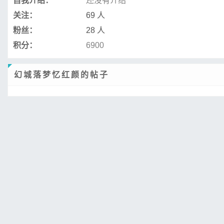
自我介绍：
还没有介绍
关注：
69 人
粉丝：
28 人
积分：
6900
幻城落梦忆红颜的帖子