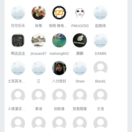
可可乐乐
秋惟
恒雨 微电子ftw
PMUGO50
起跑线
啊这这这
jinxuan97
mahong842
麒麟
DAMIN
土耳其冰淇淋
江
八分就好
Shaw
BlackL
人傍凄凉立暮秋
章海
旧脸谱
恕我颓废
王浩