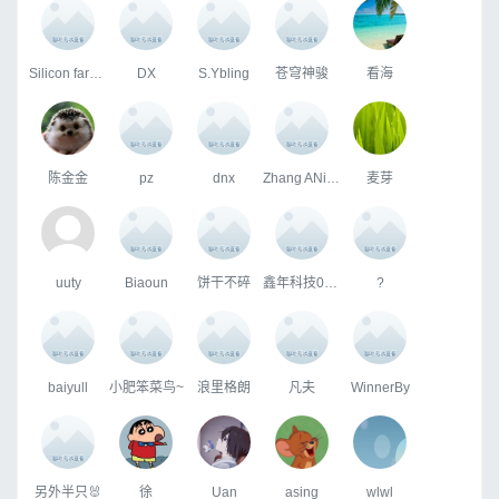
Silicon farmer
DX
S.Ybling
苍穹神骏
看海
陈金金
pz
dnx
Zhang ANing
麦芽
uuty
Biaoun
饼干不碎
鑫年科技001员工
?
baiyull
小肥笨菜鸟~
浪里格朗
凡夫
WinnerBy
另外半只🐰
徐
Uan
asing
wlwl