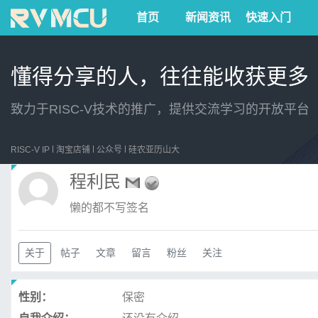
首页
新闻资讯
快速入门
懂得分享的人，往往能收获更多
致力于RISC-V技术的推广，提供交流学习的开放平台
RISC-V IP
淘宝店铺
公众号
硅农亚历山大
程利民
懒的都不写签名
关于
帖子
文章
留言
粉丝
关注
性别：
保密