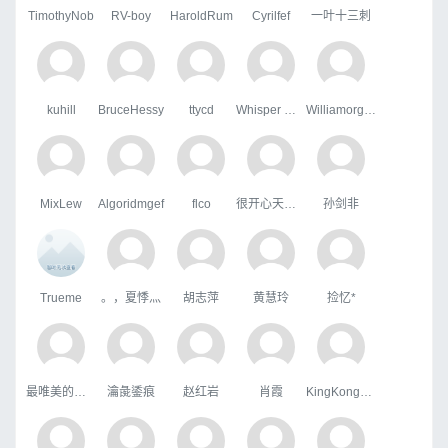
TimothyNob
RV-boy
HaroldRum
Cyrilfef
一叶十三刺
kuhill
BruceHessy
ttycd
Whisper Wind
WilliamorgaH
MixLew
Algoridmgef
flco
很开心天行者
孙剑非
Trueme
。，夏悸灬
胡志萍
黄慧玲
捡忆*
最唯美的国度
瀹彘鋈痕
赵红岩
肖霞
KingKongHJG