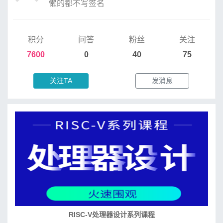
懒的都不写签名
积分
问答
粉丝
关注
7600
0
40
75
关注TA
发消息
RISC-V处理器设计系列课程