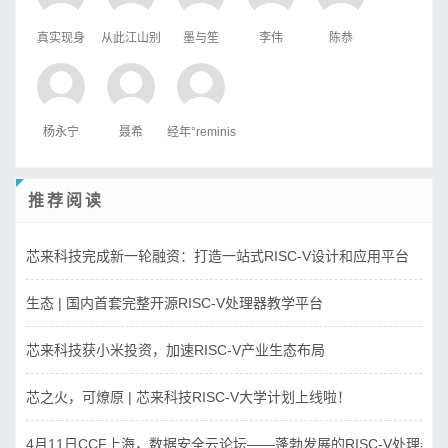
真实现身
从此江山别
墨与笙
李伟
陈恭
杨永宁
聂希
经年°reminis
推荐阅读
芯来科技完成新一轮融资：打造一站式RISC-V设计和应用平台
生态 | 国内首套完整开源RISC-V处理器教学平台
芯来科技获小米投资，加速RISC-V产业生态布局
芯之火，可燎原 | 芯来科技RISC-V大学计划上线啦！
4月11日CCF上海，数据安全云论坛——蓬勃发展的RISC-V处理器