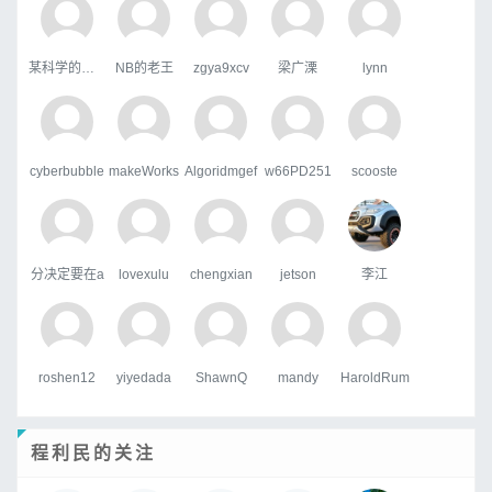
某科学的超嘴炮
NB的老王
zgya9xcv
梁广溧
lynn
cyberbubble
makeWorks
Algoridmgef
w66PD251
scooste
分决定要在a
lovexulu
chengxian
jetson
李江
roshen12
yiyedada
ShawnQ
mandy
HaroldRum
程利民的关注