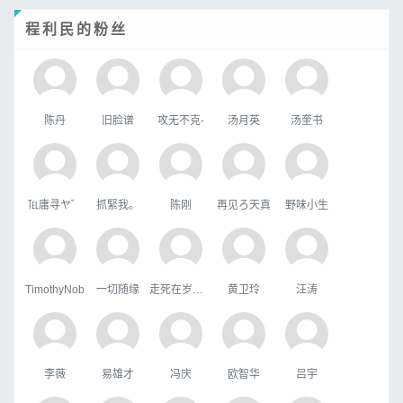
程利民的粉丝
陈丹
旧脸谱
攻无不克-
汤月英
汤奎书
℡庸寻ヤ゛
抓緊我。
陈刚
再见ろ天真
野味小生
TimothyNob
一切随缘
走死在岁月里
黄卫玲
汪涛
李薇
易雄才
冯庆
欧智华
吕宇