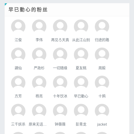
早已動心的粉丝
江俊
李伟
再见ろ天真
从此江山别
归途的路
謫仙
严政杉
一切随缘
夏友桃
周毅
方芳
杨亮
十年饮冰
早已動心
十鸦
三千妖杀
原来无话可说
钟薇薇
彭青龙
jacket