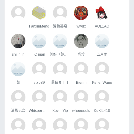
FanxinMeng
瀹彘鋈痕
wwdx
AOL1AO
shijinjin
IC man
美好（郭筱艺）
肖玲
五月雨
凯
yt7589
黑侠豆丁丁
Bienm
KellenWang
清影无奈
Whisper Wind
Kevin Yip
wheeeeels
0uKlL418