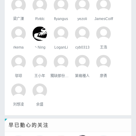
梁广溧
Rvtdc
flyangus
yezoli
JamesCoiff
rkema
丶Ning
LoganLi
cyb0313
王浩
邬琼
王小年
獨缺那份溫暖
第幾種人
廖勇
刘想凌
余盛
早已動心的关注