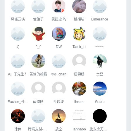
风轻云淡
佳佳子
黄建忠 昀
跳楼喵
Limerance
ζ
^_^
DW
Tamir_Li
~~~~.
A。于先生？
苦恼的雄猫
©©_chan
唐锦绣
土豆
Eacher_孙轶群
闫道刚
叶晓玲
throne
Gable
徐伟
跨境支付-刘强Eddie
放空
lanhaoo
此去应无滞是