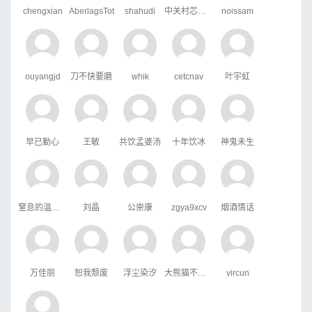
chengxian
AberlagsTot
shahudi
中关村芯学院
noissam
ouyangjd
刀不快要磨
whik
cetcnav
叶宇虹
早已動心
王敏
共饮孟婆汤
十年饮冰
神鬼未生
窒息的温柔，
刘晶
公崇康
zgya9xcv
烟酒情话
万佳丽
恕我颓废
浮尘染汐
大熊猫不吃鱼
vircun