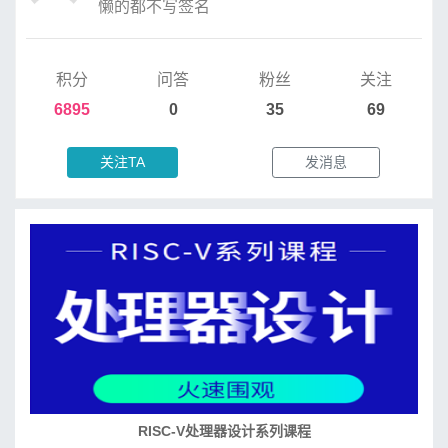
懒的都不写签名
积分
问答
粉丝
关注
6895
0
35
69
关注TA
发消息
培养RISC-V大学土壤 共建RISC-V教育生态