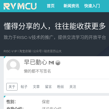
首页
新闻资讯
快速入门
懂得分享的人，往往能收获更多
致力于RISC-V技术的推广，提供交流学习的开放平台
RISC-V IP
淘宝店铺
公众号
硅农亚历山大
早已動心
懒的都不写签名
关于
帖子
文章
留言
粉丝
关注
性别：
保密