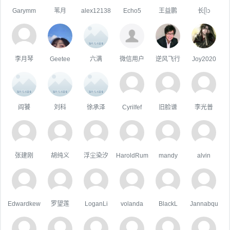
Garymm
苇月
alex12138
Echo5
王益鹏
长ᥫᩣ
李月琴
Geetee
六满
微信用户
逆风飞行
Joy2020
阎饕
刘科
徐承泽
Cyrilfef
旧脸谱
李光普
张建刚
胡纯义
浮尘染汐
HaroldRum
mandy
alvin
Edwardkew
罗望莲
LoganLi
volanda
BlackL
Jannabqu