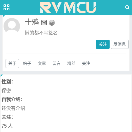
十鸦
懒的都不写签名
关注
发消息
关于
帖子
文章
留言
粉丝
关注
性别：
保密
自我介绍：
还没有介绍
关注：
75 人