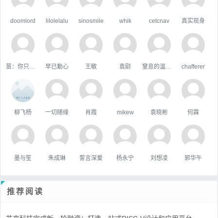
doomlord
lilolelalu
sinosmile
whik
cetcnav
真实现身
苗：你只属于咱
早已動心
王敏
袁尉
窒息的温柔，
chafferer
柳飞杨
一切随缘
肖霞
mikew
袁晓彬
何霖
墨与笙
朱成琳
誓言深爱
杨永宁
刘想凌
郭华午
推荐阅读