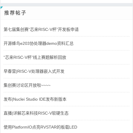
推荐帖子
第七届集创赛“芯来RISC-V杯”开发板申请
开源蜂鸟e203协处理器demo资料汇总
“芯来RISC-V杯”线上赛题解析回放
早春营|RISC-V处理器嵌入式开发
集创赛讨论区开放啦~~~~
发布|Nuclei Studio IDE发布新版本
直播|详解芯来科技RISC-V软硬生态
使用PlatformIO点亮RVSTAR的板载LED