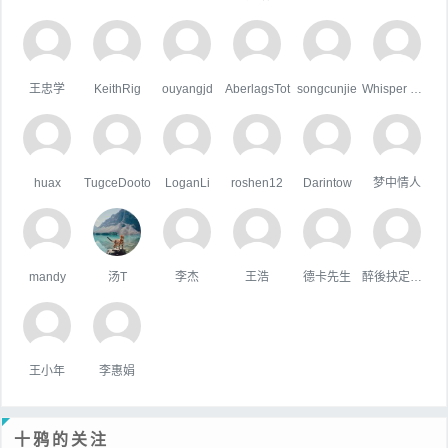
王忠学
KeithRig
ouyangjd
AberlagsTot
songcunjie
Whisper Wind
huax
TugceDooto
LoganLi
roshen12
Darintow
梦中情人
mandy
汤T
李杰
王浩
德卡先生
醉後抉定愛上你
王小年
李惠娟
十鸦的关注