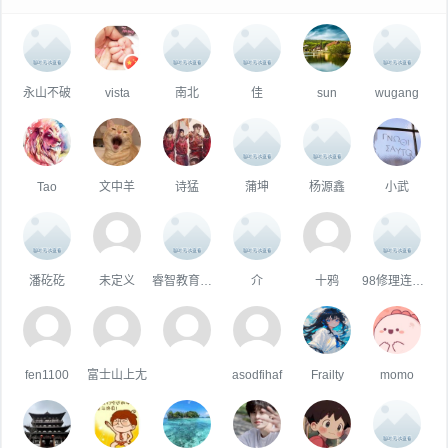
永山不破
vista
南北
佳
sun
wugang
Tao
文中羊
诗猛
蒲坤
杨源鑫
小武
潘矻矻
未定义
睿智教育李老师
介
十鸦
98修理连翟阳军
fen1100
富士山上尢
asodfihaf
Frailty
momo