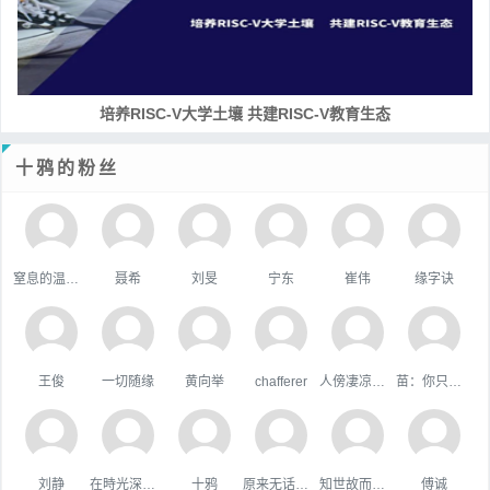
培养RISC-V大学土壤 共建RISC-V教育生态
十鸦的粉丝
窒息的温柔，
聂希
刘旻
宁东
崔伟
缘字诀
王俊
一切随缘
黄向举
chafferer
人傍凄凉立暮秋
苗：你只属于咱
刘静
在時光深處躲貓貓
十鸦
原来无话可说
知世故而不世故
傅诚