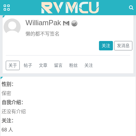
WilliamPak
懒的都不写签名
关注
发消息
关于
帖子
文章
留言
粉丝
关注
性别：
保密
自我介绍：
还没有介绍
关注：
68 人