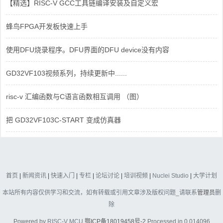
【精选】RISC-V GCC工具链编译安装及自定义宏
蜂鸟FPGA开发板快速上手
使用DFU烧录程序。DFU界面的DFU device没有内容
GD32VF103视频系列，持续更新中......
risc-v 汇编函数与C语言函数相互调用 （图）
把 GD32VF103C-START 变成仿真器
首页
|
新闻资讯
|
快速入门
|
专栏
|
论坛讨论
|
培训视频
|
Nuclei Studio
|
大学计划
本站所有内容仅供学习和交流，如有转载或引用文章涉及版权问题_请联系
管理员
删
除
Powered by
RISC-V MCU
鄂ICP备18019458号-2
Processed in 0.014096