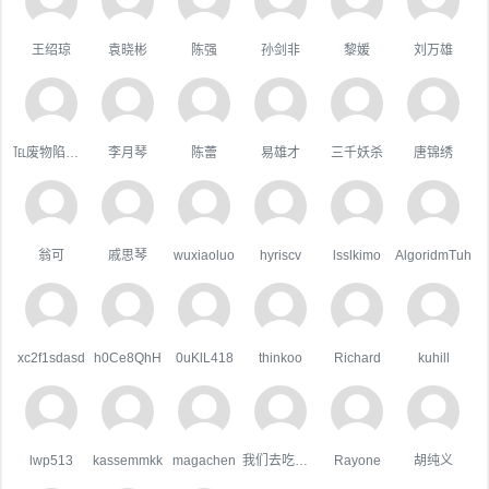
王绍琼
袁晓彬
陈强
孙剑非
黎媛
刘万雄
℡废物陷阱゛
李月琴
陈蕾
易雄才
三千妖杀
唐锦绣
翁可
戚思琴
wuxiaoluo
hyriscv
lsslkimo
AlgoridmTuh
xc2f1sdasd
h0Ce8QhH
0uKlL418
thinkoo
Richard
kuhill
lwp513
kassemmkk
magachen
我们去吃好吃的吧
Rayone
胡纯义