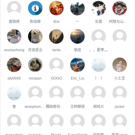
唐锦绣
陈砚卿
IEie
一
长篙
阿翔与山海经
wuxiaohong
月逐星云
tanta
邹成
。，夏悸灬
qfy6666
neopan
GOGO
Eric_Liu
）（
小土豆
普
wizephen.wang
獨缺那份溫暖
立树眼镜
胡纯义
jackel
magachen
lovexulu
BlackL
TugceDooto
何宏辉
简单wsws