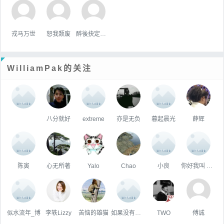
戎马万世
恕我颓废
醉後抉定愛上你
WilliamPak的关注
八分就好
extreme
亦是无负
暮起晨光
薛辉
陈寅
心无所著
Yalo
Chao
小良
你好我叫 刘大大
似水流年_博
李轶Lizzy
苦恼的雄猫
如果没有如果丶
TWO
傅诚