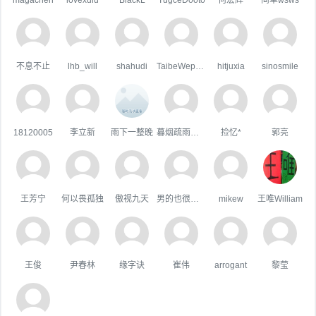
不息不止
lhb_will
shahudi
TaibeWepusape
hitjuxia
sinosmile
18120005
李立新
雨下一整晚
暮烟疏雨之际
捡忆*
郭亮
王芳宁
何以畏孤独
傲视九天
男的也很單純
mikew
王唯William
王俊
尹春林
缘字诀
崔伟
arrogant
黎莹