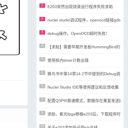
1
E203突然出现烧录运行程序失败求助
2
nuclei studio调试程序，openocd链接gdb失
3
debug操作，OpenOCD超时失败！
4
【求助】需要早期开发板HummingBird
5
使用核内timer计数出错
6
蜂鸟书中第14章14.2节中提到的Debug调试设计
7
Nuclei Studio IDE等使用建议和反馈收集
8
配置QSPI0普通模式，数据存在重复发送四
9
求助，紫光fpga移植e203后，下载程序时ope
10
关于e203添加外设到icb总线