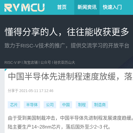
首页
新闻资讯
快速入门
懂得分享的人，往往能收获更多
致力于RISC-V技术的推广，提供交流学习的开放平台
RISC-V IP
淘宝店铺
公众号
硅农亚历山大
中国半导体先进制程速度放缓，落
分享于 2021-05-11 17:12:46
芯片
半导体
公司
中国
制程
制造商
由于受到美国制裁冲击，中国半导体先进制程发展速度趋缓
陆主要生产14~28nm芯片，落后国外至少2~3 代。