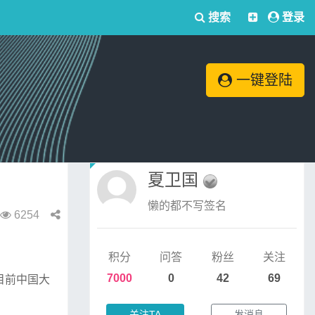
搜索
登录
一键登陆
夏卫国
懒的都不写签名
6254
积分
问答
粉丝
关注
7000
0
42
69
目前中国大
关注TA
发消息