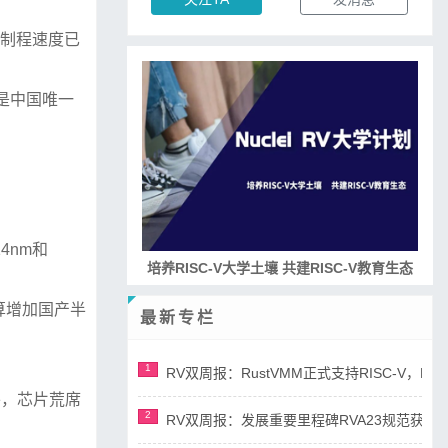
片制程速度已
司是中国唯一
4nm和
培养RISC-V大学土壤 共建RISC-V教育生态
打算增加国产半
最新专栏
1
RV双周报：RustVMM正式支持RISC-V，RV正
外，芯片荒席
2
RV双周报：发展重要里程碑RVA23规范获准，AI