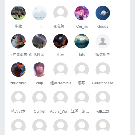
牛虻
lm
死我胯下
ICer_liu
clouds
♂纯∈虚构
🍃 落叶余生🍂
小高
luis
微信用户
zhuozibro
chip
经年°reminis
邬琼
Gerardofisse
笔刀记木
Cyrilfef
Apple_Wang
江湖一浪荡少侠
wtfk123