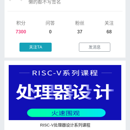
懒的都不写签名
积分
问答
粉丝
关注
7300
0
37
68
关注TA
发消息
RISC-V处理器设计系列课程