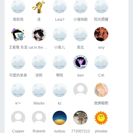
周凯悦
泽
Leia?
小强快跑
阳光照耀
王紫敬 东吴
cat in the box
小鱼儿
南北
wxy
可爱的呆弟
涂熙
啊哈
ben
CrK
k～
Wacko
kz
我佛糍粑
Copper
Robertx
luxboy
772007212
phoebe