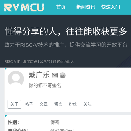
首页
新闻资讯
快速入门
懂得分享的人，往往能收获更多
致力于RISC-V技术的推广，提供交流学习的开放平台
RISC-V IP
淘宝店铺
公众号
硅农亚历山大
戴广乐
懒的都不写签名
关于
帖子
文章
留言
粉丝
关注
性别：
保密