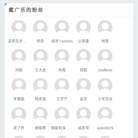
戴广乐的粉丝
走死在岁月里
熊彦
经年°reminis
公崇康
林慧
刘刚
王大龙
肖霞
周毅
chafferer
李惠娟
杨彦斌
王芳宁
金文
十年饮冰
贪了杯
谢锡勇
傲能有多傲╮
戚思琴
kylin0829