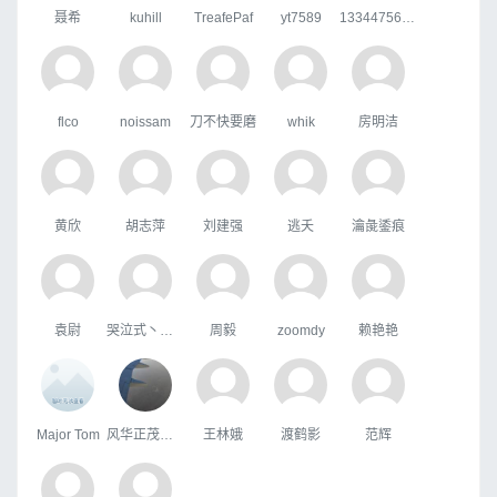
聂希
kuhill
TreafePaf
yt7589
133447567qq.com
flco
noissam
刀不快要磨
whik
房明洁
黄欣
胡志萍
刘建强
逃夭
瀹彘鋈痕
袁尉
哭泣式丶暧你
周毅
zoomdy
赖艳艳
Major Tom
风华正茂科技o2o研究院
王林娥
渡鹤影
范辉