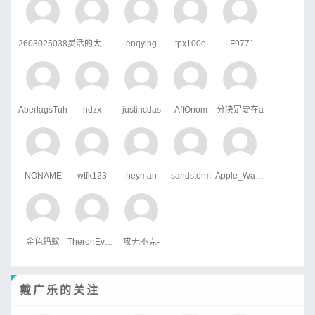
2603025038
灵活的大狗熊
enqying
tpx100e
LF9771
AberlagsTuh
hdzx
justincdas
AffOnom
分决定要在a
NONAME
wtfk123
heyman
sandstorm
Apple_Wang
金色蚂蚁
TheronEvock
攻无不克-
戴广乐的关注