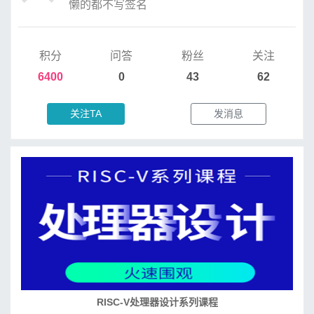
懒的都不写签名
积分
问答
粉丝
关注
6400
0
43
62
关注TA
发消息
RISC-V处理器设计系列课程