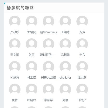
杨彦斌的粉丝
严政杉
郭培民
经年°reminis
王绍琼
方芳
李文琼
刘丽
眼球征服世界
冯树魏
宁东
胡建英
付玉成
完美de演技
chafferer
张九龄
袁尉
叶晓玲
李月琴
刘静
捡忆*