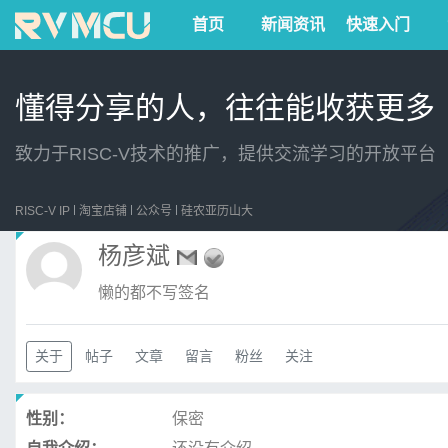
首页
新闻资讯
快速入门
懂得分享的人，往往能收获更多
致力于RISC-V技术的推广，提供交流学习的开放平台
RISC-V IP
淘宝店铺
公众号
硅农亚历山大
杨彦斌
懒的都不写签名
关于
帖子
文章
留言
粉丝
关注
性别：
保密