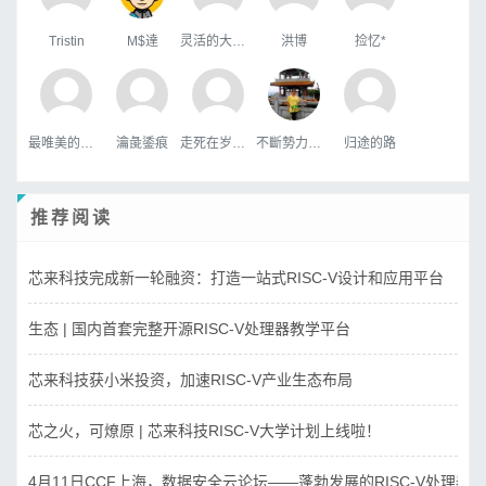
Tristin
M$達
灵活的大狗熊
洪博
捡忆*
最唯美的国度
瀹彘鋈痕
走死在岁月里
不斷勢力，做最好的自己
归途的路
推荐阅读
芯来科技完成新一轮融资：打造一站式RISC-V设计和应用平台
生态 | 国内首套完整开源RISC-V处理器教学平台
芯来科技获小米投资，加速RISC-V产业生态布局
芯之火，可燎原 | 芯来科技RISC-V大学计划上线啦！
4月11日CCF上海，数据安全云论坛——蓬勃发展的RISC-V处理器