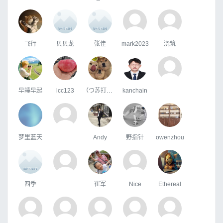
飞行
贝贝龙
张佳
mark2023
浇筑
早睡早起
lcc123
（つ苏打红茶
kanchain
梦里蓝天
Andy
野指针
owenzhou
四季
崔军
Nice
Ethereal