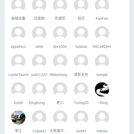
吞咽沧桑
闫道刚
危德军
翁可
FanFan
zgya9xcv
whik
tpx100e
liutaow
h0Ce8QhH
LeslieTaund
yulin1222
WilliamorgaH
清影无奈
liangdi
kuhill
KingKongHJG
老六
Turing20
丶Ning
李江
LoganLi
大熊猫不吃鱼
jackel
mandy