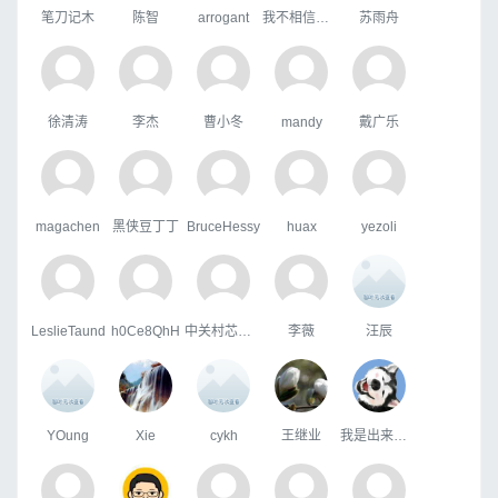
笔刀记木
陈智
arrogant
我不相信你会难过。
苏雨舟
徐清涛
李杰
曹小冬
mandy
戴广乐
magachen
黑侠豆丁丁
BruceHessy
huax
yezoli
LeslieTaund
h0Ce8QhH
中关村芯学院
李薇
汪辰
YOung
Xie
cykh
王继业
我是出来打酱油的