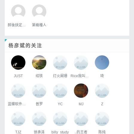
醉後抉定愛上你
第幾種人
杨彦斌的关注
JUST
绍铁
灯火阑珊
Rice我叫加饭?
琦
蓝蝶软件曹帅
普罗
YC
MJ
Z
TJZ
徐承泽
billy_study
..的王者
陈纯