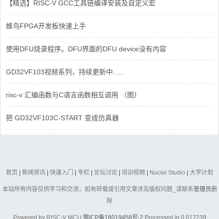
【精选】RISC-V GCC工具链编译安装及自定义宏
蜂鸟FPGA开发板快速上手
使用DFU烧录程序。DFU界面的DFU device没有内容
GD32VF103视频系列，持续更新中......
risc-v 汇编函数与C语言函数相互调用 （图）
把 GD32VF103C-START 变成仿真器
首页
|
新闻资讯
|
快速入门
|
专栏
|
论坛讨论
|
培训视频
|
Nuclei Studio
|
大学计划
本站所有内容仅供学习和交流，如有转载或引用文章涉及版权问题_请联系
管理员
删
除
Powered by
RISC-V MCU
鄂ICP备18019458号-2
Processed in 0.017239