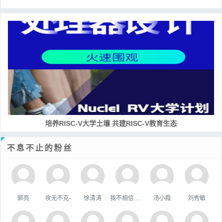
培养RISC-V大学土壤 共建RISC-V教育生态
不息不止的粉丝
郭亮
攻无不克-
徐清涛
我不相信你会难过。
汤小霞
刘秀敏