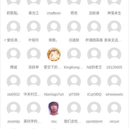
抓緊我。
章光江
chafferer
杨亮
旧脸谱
神鬼未生
〃爱绘洅来な
叶晓玲
赎救。
闫道刚
杯酒困英雄
原来无话可说
傅诚
张跃举
星空下的屋顶
KingKongHJG
NB的老王
18120005
xld0932
中关村芯学院
AberlagsTuh
yt7589
iCqr0f0Q
wheeeeels
zoomdy
某科学的超嘴炮
risc
我们去吃好吃的吧
sandstorm
vircun