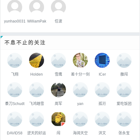
yunhao0031
WilliamPak
任波
不息不止的关注
飞翔
Holden
雪鹰
差十分一刻
ICer
雒闯
黍刀Schudt
飞鸿踏雪
周军
yan
孤洐
爱吃饭团
DAVID58
逆天的好运
闯
海阔天空
洪文
张永宝