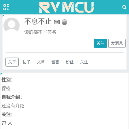
不息不止
懒的都不写签名
关注
发消息
关于
帖子
文章
留言
粉丝
关注
性别：
保密
自我介绍：
还没有介绍
关注：
77 人