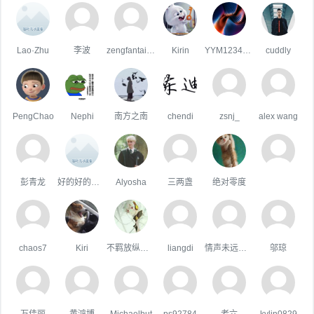
Lao·Zhu
李波
zengfantai1954
Kirin
YYM12345678
cuddly
PengChao
Nephi
南方之南
chendi
zsnj_
alex wang
彭青龙
好的好的好的
Alyosha
三两盏
绝对零度
chaos7
Kiri
不羁放纵爱自由
liangdi
情声未远悠扬
邬琼
万佳丽
黄鸿博
Michaelbut
ps92784
老六
kylin0829