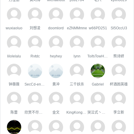
wuxiaoluo
刘想凌
doomlord
eZNMMmne
w66PD251
Sl5OccU3
lilolelalu
Rvtdc
heyhey
lynn
ToifsTowHoats
熊诗妍
钟薇薇
SecCd-enGineeR
黄冲
三千妖杀
Gabriel
杯酒困英雄
陈蕾
欣赏不尽的美
金文
KingKongHJG
哭泣式丶暧你
李立新