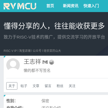
首页
新闻资讯
快速入门
懂得分享的人，往往能收获更多
致力于RISC-V技术的推广，提供交流学习的开放平台
RISC-V IP
淘宝店铺
公众号
硅农亚历山大
王志祥
懒的都不写签名
关于
帖子
文章
留言
粉丝
关注
性别：
保密