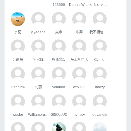
123666
Dennis Wang (HH)
ｃｌｅｖｅｒ
水记
yiyedada
聂希
陈羿
我不相信你会难过。
苏雨舟
何宏辉
恕我颓废
帝王抚佳人
Cyrilfef
Darintow
刘丽
volanda
wtfk123
dddzy
wuster
WilliamorgaH
Sl5OccU3
hyriscv
ouyangjd