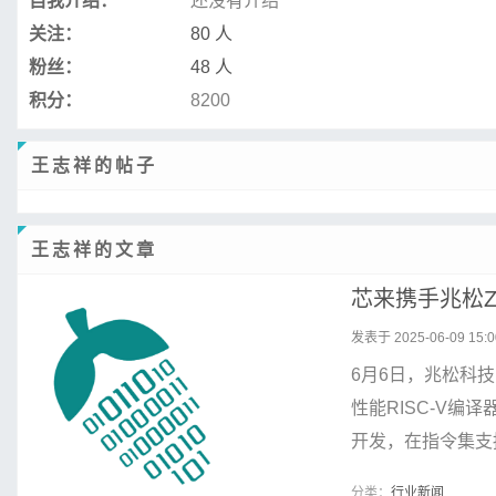
自我介绍：
还没有介绍
关注：
80 人
粉丝：
48 人
积分：
8200
王志祥的帖子
王志祥的文章
芯来携手兆松Z
发表于 2025-06-09 15:0
6月6日，兆松科
性能RISC-V编译
开发，在指令集支持
分类：
行业新闻