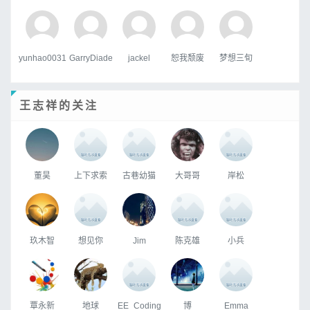
yunhao0031
GarryDiade
jackel
恕我颓废
梦想三旬
王志祥的关注
董昊
上下求索
古巷幼猫
大哥哥
岸松
玖木智
想见你
Jim
陈克雄
小兵
覃永新
地球
EE_Coding
博
Emma