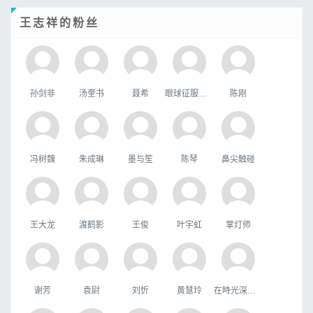
王志祥的粉丝
孙剑非
汤奎书
聂希
眼球征服世界
陈刚
冯树魏
朱成琳
墨与笙
陈琴
鼻尖触碰
王大龙
渡鹤影
王俊
叶宇虹
掌灯师
谢芳
袁尉
刘忻
黄慧玲
在時光深處躲貓貓