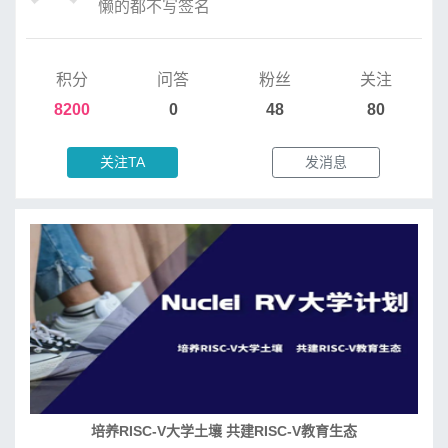
懒的都不写签名
积分
问答
粉丝
关注
8200
0
48
80
关注TA
发消息
培养RISC-V大学土壤 共建RISC-V教育生态