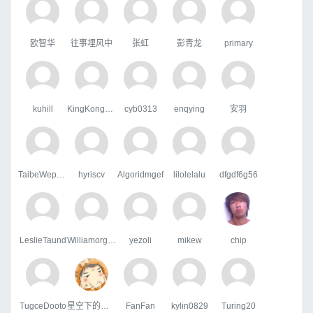
欧智华
往事埋风中
张虹
彭青龙
primary
kuhill
KingKongHJG
cyb0313
enqying
安羽
TaibeWepusape
hyriscv
Algoridmgef
lilolelalu
dfgdf6g56
LeslieTaund
WilliamorgaH
yezoli
mikew
chip
TugceDooto
星空下的屋顶
FanFan
kylin0829
Turing20