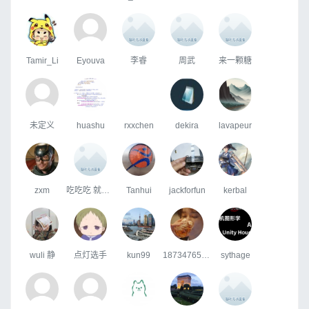
Tamir_Li
Eyouva
李睿
周武
来一颗糖
未定义
huashu
rxxchen
dekira
lavapeur
zxm
吃吃吃 就知道吃
Tanhui
jackforfun
kerbal
wuli 静
点灯选手
kun99
18734765586
sythage