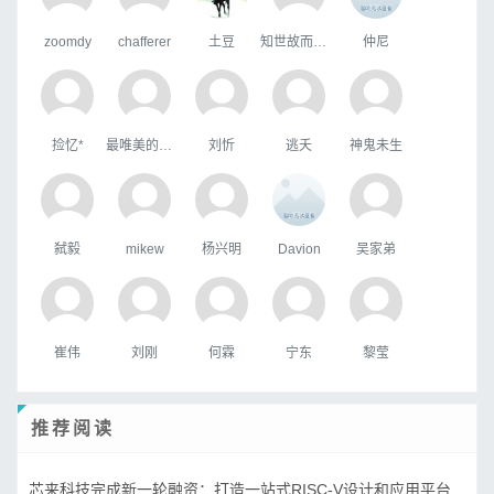
zoomdy
chafferer
土豆
知世故而不世故
仲尼
捡忆*
最唯美的国度
刘忻
逃夭
神鬼未生
弑毅
mikew
杨兴明
Davion
吴家弟
崔伟
刘刚
何霖
宁东
黎莹
推荐阅读
芯来科技完成新一轮融资：打造一站式RISC-V设计和应用平台