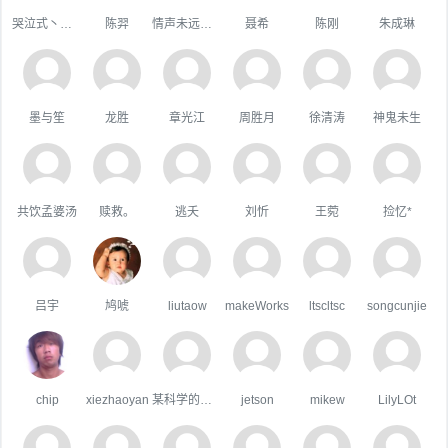
哭泣式丶暧你
陈羿
情声未远悠扬
聂希
陈刚
朱成琳
墨与笙
龙胜
章光江
周胜月
徐清涛
神鬼未生
共饮孟婆汤
赎救。
逃夭
刘忻
王菀
捡忆*
吕宇
鸠唬
liutaow
makeWorks
ltscltsc
songcunjie
chip
xiezhaoyan
某科学的超嘴炮
jetson
mikew
LilyLOt