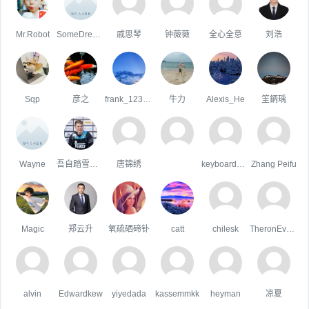
Mr.Robot
SomeDreams
戚思琴
钟薇薇
全心全意
刘浩
Sqp
彦之
frank_123_456
牛力
Alexis_He
䇠鈵瑀
Wayne
吾自踏雪至山巅
唐锦绣
keyboardman
Zhang Peifu
Magic
郑云升
氧硫硒碲钋
catt
chilesk
TheronEvock
alvin
Edwardkew
yiyedada
kassemmkk
heyman
凉夏