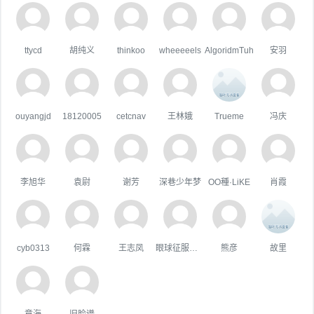
ttycd
胡纯义
thinkoo
wheeeeels
AlgoridmTuh
安羽
ouyangjd
18120005
cetcnav
王林娥
Trueme
冯庆
李旭华
袁尉
谢芳
深巷少年梦
OO種·LiKE
肖霞
cyb0313
何霖
王志凤
眼球征服世界
熊彦
故里
章海
旧脸谱