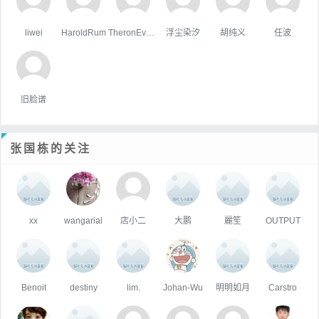
liwei
HaroldRum
TheronEvock
浮尘染汐
胡纯义
任波
旧脸谱
张国栋的关注
xx
wangarial
店小二
大鹏
麗笙
OUTPUT
Benoit
destiny
lim.
Johan-Wu
明明如月
Carstro