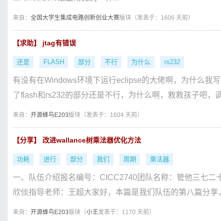
来自：
全国大学生集成电路创新创业大赛
版块（
发表于：1606 天前）
【求助】 jtag有错误
还是
FLASH
部分
不行
为什么
rs232
有没有在Windows环境下运行eclipse的大佬啊，为什么我
了flash和rs232的部分还是不行，为什么啊，救救孩子吧，调
来自：
开源蜂鸟E203
版块（
发表于：1604 天前）
【分享】 改进wallance树乘法器优化方法
功耗
进行
部分
我们
周期
乘法器
一、队伍介绍报名编号：CICC2740团队名称：管他三七
欣倓指导老师：王超大家好，本篇是我们队伍的第八篇分享，
来自：
开源蜂鸟E203
版块（
小王
发表于：1170 天前）