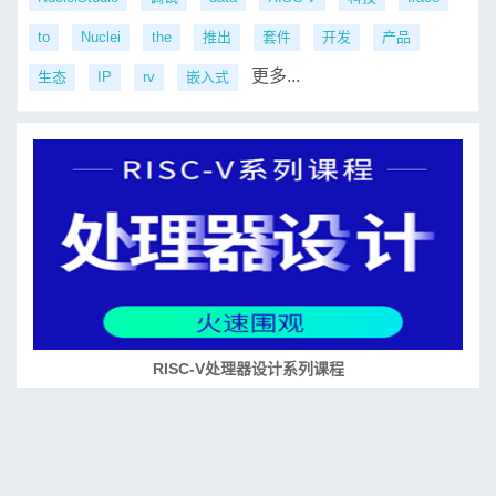
to
Nuclei
the
推出
套件
开发
产品
更多...
生态
IP
rv
嵌入式
RISC-V处理器设计系列课程