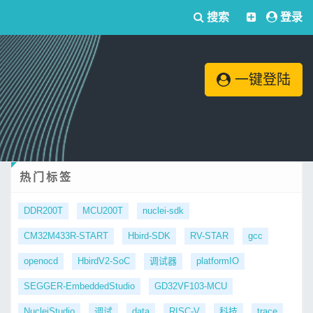
搜索
登录
一键登陆
热门标签
DDR200T
MCU200T
nuclei-sdk
CM32M433R-START
Hbird-SDK
RV-STAR
gcc
openocd
HbirdV2-SoC
调试器
platformIO
SEGGER-EmbeddedStudio
GD32VF103-MCU
NucleiStudio
调试
data
RISC-V
科技
trace