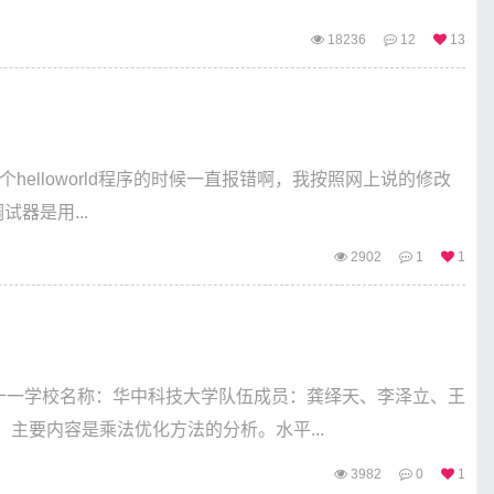
18236
12
13
写个helloworld程序的时候一直报错啊，我按照网上说的修改
试器是用...
2902
1
1
二十一学校名称：华中科技大学队伍成员：龚绎天、李泽立、王
主要内容是乘法优化方法的分析。水平...
3982
0
1