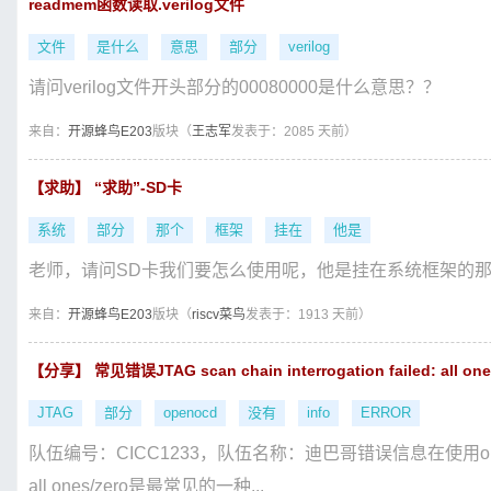
readmem函数读取.verilog文件
文件
是什么
意思
部分
verilog
请问verilog文件开头部分的00080000是什么意思？？
来自：
开源蜂鸟E203
版块（
王志军
发表于：2085 天前）
【求助】 “求助”-SD卡
系统
部分
那个
框架
挂在
他是
老师，请问SD卡我们要怎么使用呢，他是挂在系统框架的
来自：
开源蜂鸟E203
版块（
riscv菜鸟
发表于：1913 天前）
【分享】 常见错误JTAG scan chain interrogation failed: all 
JTAG
部分
openocd
没有
info
ERROR
队伍编号：CICC1233，队伍名称：迪巴哥错误信息在使用openocd调试过程
all ones/zero是最常见的一种...