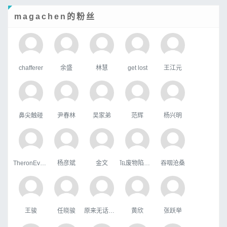
magachen的粉丝
chafferer
余盛
林慧
get lost
王江元
鼻尖触碰
尹春林
吴家弟
范辉
杨兴明
TheronEvock
杨彦斌
金文
℡废物陷阱゛
吞咽沧桑
王骏
任晓骏
原来无话可说
黄欣
张跃举