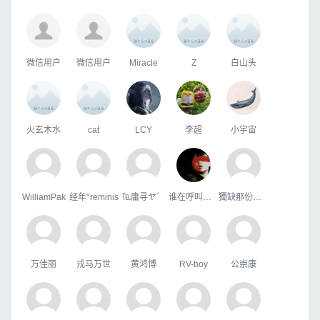
微信用户
微信用户
Miracle
Z
白山头
火玄木水
cat
LCY
李超
小宇宙
WilliamPak
经年°reminis
℡庸寻ヤ゛
谁在呼叫舰队
獨缺那份溫暖
万佳丽
戎马万世
黄鸿博
RV-boy
公崇康