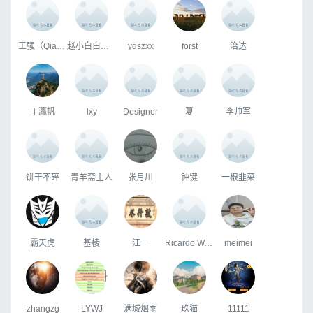
王强（Qiang Wang）
赵小白白白白白
yqszxx
forst
治达
丁瀛帆
lxy
Designer
夏
李帅军
饼干不碎
青羊斋主人
张月川
钟键
一根韭菜
霸天虎
基棱
江一
Ricardo W.Dong
meimei
zhangzg
LYWJ
满城烟雨
玖猫
11111