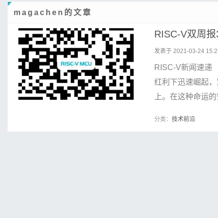
magachen的文章
RISC-V双周报
发表于 2021-03-24 15:2
RISC-V新闻速
红利下迅速崛起，
上。在这种命运的安
分类：
技术前沿