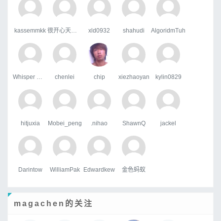
kassemmkk
很开心天行者
xld0932
shahudi
AlgoridmTuh
Whisper Wind
chenlei
chip
xiezhaoyan
kylin0829
hitjuxia
Mobei_peng
.nihao
ShawnQ
jackel
Darintow
WilliamPak
Edwardkew
金色蚂蚁
magachen的关注