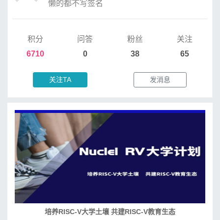
懒的都不写签名
积分
问答
粉丝
关注
6710
0
38
65
关注TA
发消息
培养RISC-V大学土壤 共建RISC-V教育生态