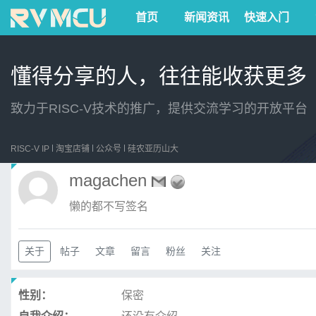
首页
新闻资讯
快速入门
懂得分享的人，往往能收获更多
致力于RISC-V技术的推广，提供交流学习的开放平台
RISC-V IP
淘宝店铺
公众号
硅农亚历山大
magachen
懒的都不写签名
关于
帖子
文章
留言
粉丝
关注
性别：
保密