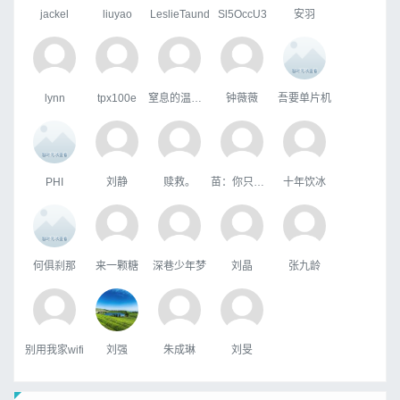
jackel
liuyao
LeslieTaund
Sl5OccU3
安羽
lynn
tpx100e
窒息的温柔，
钟薇薇
吾要单片机
PHI
刘静
赎救。
苗：你只属于咱
十年饮冰
何俱刹那
来一颗糖
深巷少年梦
刘晶
张九龄
别用我家wifi
刘强
朱成琳
刘旻