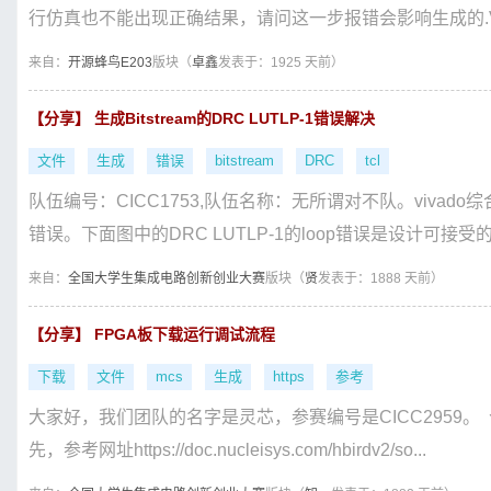
行仿真也不能出现正确结果，请问这一步报错会影响生成的.Veril
来自：
开源蜂鸟E203
版块（
卓鑫
发表于：1925 天前）
【分享】 生成Bitstream的DRC LUTLP-1错误解决
文件
生成
错误
bitstream
DRC
tcl
队伍编号：CICC1753,队伍名称：无所谓对不队。vivad
错误。下面图中的DRC LUTLP-1的loop错误是设计可接受的
来自：
全国大学生集成电路创新创业大赛
版块（
贤
发表于：1888 天前）
【分享】 FPGA板下载运行调试流程
下载
文件
mcs
生成
https
参考
大家好，我们团队的名字是灵芯，参赛编号是CICC2959。
先，参考网址https://doc.nucleisys.com/hbirdv2/so...