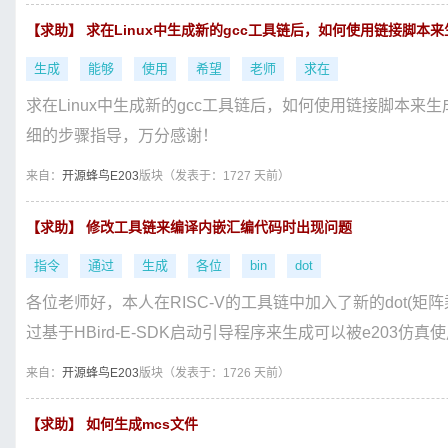
【求助】 求在Linux中生成新的gcc工具链后，如何使用链接脚本来生成
生成
能够
使用
希望
老师
求在
求在Linux中生成新的gcc工具链后，如何使用链接脚本来生成
细的步骤指导，万分感谢！
来自：
开源蜂鸟E203
版块（
发表于：1727 天前）
【求助】 修改工具链来编译内嵌汇编代码时出现问题
指令
通过
生成
各位
bin
dot
各位老师好，本人在RISC-V的工具链中加入了新的dot(矩
过基于HBird-E-SDK启动引导程序来生成可以被e203仿真使
来自：
开源蜂鸟E203
版块（
发表于：1726 天前）
【求助】 如何生成mcs文件