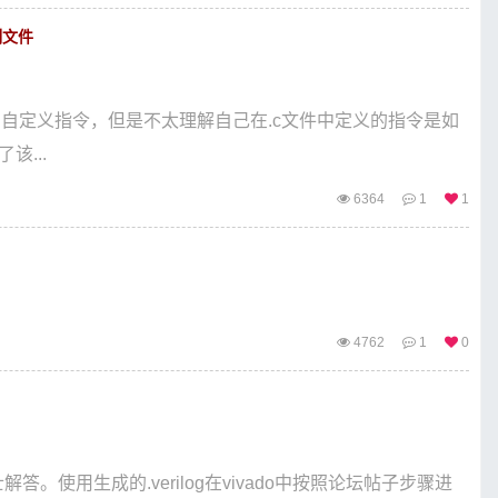
制文件
uction的自定义指令，但是不太理解自己在.c文件中定义的指令是如
该...
6364
1
1
4762
1
0
解答。使用生成的.verilog在vivado中按照论坛帖子步骤进