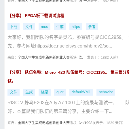
来自：
全国大学生集成电路创新创业大赛
版块（
知一
发表于：1882 天前）
【分享】 FPGA板下载调试流程
下载
文件
mcs
生成
https
参考
大家好，我们团队的名字是灵芯，参赛编号是CICC2959。
先，参考网址https://doc.nucleisys.com/hbirdv2/so...
来自：
全国大学生集成电路创新创业大赛
版块（
知一
发表于：1882 天前）
【分享】 队伍名称：Micro_423 队伍编号：CICC1195。 第三篇分享
试。
文件
生成
烧录
quot
defaultVML
behavior
RISC-V 蜂鸟E203在Arty A7 100T上的烧录与测试一、 
好，本篇是我们队伍的第三篇分享，主要介绍一下...
来自：
全国大学生集成电路创新创业大赛
版块（
zsf1998
发表于：1839 天前）