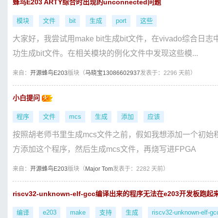
蜂鸟E203 ARTY综合时出现的unconnected问题
模块
文件
bit
生成
port
这些
大家好，我尝试用make bit生成bit文件，在vivado综合日志中出现
功生成bit文件。在相关模块的例化文件中发现这些模...
来自：
开源蜂鸟E203
版块（
马晓宝13086602937
发表于：2296 天前）
小白提问
程序
文件
mcs
生成
添加
应该
按照胡老师书里生成mcs文件之前，假如我想添加一个初始程
方添加这个程序，然后生成mcs文件，再烧写进FPGA
来自：
开源蜂鸟E203
版块（
Major Tom
发表于：2282 天前）
riscv32-unknown-elf-gcc编译出来的程序无法在e203开发板跑起
编译
e203
make
支持
生成
riscv32-unknown-elf-gc