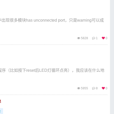
很多模块has unconnected port，只是warning可以成
5828
1
0
序（比如按下reset后LED灯循环点亮），我应该在什么地
5955
8
0
来
c