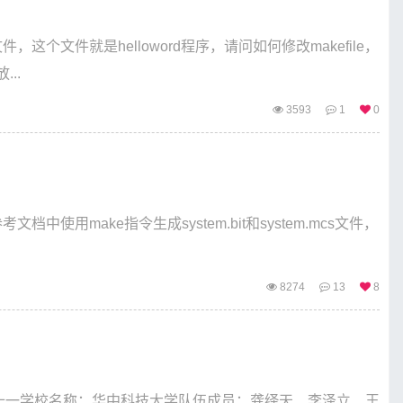
，这个文件就是helloword程序，请问如何修改makefile，
..
3593
1
0
文档中使用make指令生成system.bit和system.mcs文件，
8274
13
8
二十一学校名称：华中科技大学队伍成员：龚绎天、李泽立、王