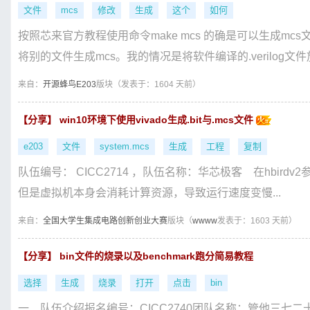
文件
mcs
修改
生成
这个
如何
按照芯来官方教程使用命令make mcs 的确是可以生成mcs文件
将别的文件生成mcs。我的情况是将软件编译的.verilog文件放.
来自：
开源蜂鸟E203
版块（
发表于：1604 天前）
【分享】 win10环境下使用vivado生成.bit与.mcs文件
e203
文件
system.mcs
生成
工程
复制
队伍编号： CICC2714 ，队伍名称：华芯极客 在hbirdv2参考
但是虚拟机本身会消耗计算资源，导致运行速度变慢...
来自：
全国大学生集成电路创新创业大赛
版块（
wwww
发表于：1603 天前）
【分享】 bin文件的烧录以及benchmark跑分简易教程
选择
生成
烧录
打开
点击
bin
一、队伍介绍报名编号：CICC2740团队名称：管他三七