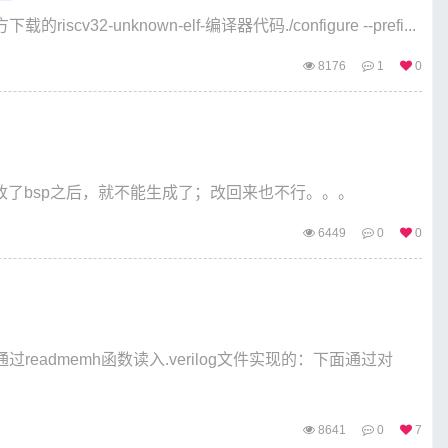
地方下载的riscv32-unknown-elf-编译器代码./configure --prefi...
8176
1
0
是改了bsp之后，就不能生成了；改回来也不行。。。
6449
0
0
过readmemh函数读入.verilog文件实现的：下面通过对
8641
0
7