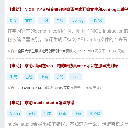
【求助】 NICE自定义指令如何被编译生成汇编文件和.verilog二进
指令
文件
汇编
生成
.verilog
自定义
在学习官方的demo_nice例程时，使用了 NICE Instr
何被编译器识别，编译生成汇编文件和.verilog文件的？查看了
来自：
全国大学生集成电路创新创业大赛
版块（
Augustus.
发表于：1944 天前）
【求助】 求助-请问在vcs上跑的原仿真case可以在那里找到呀
生成
已经
上面
了的
case
来自：
GD32VF103 MCU
版块（
riscv菜鸟
发表于：1926 天前）
【求助】 求助 nucleistudio编译报错
Nuclei
进行
生成
仿真
正确
也不能
nuclei studio会报出如下错误，不知道为什么，想请有识之士