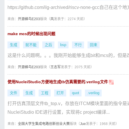
https://github.com/ilg-archived/riscv-none-gcc自己在这个
来自：
开源蜂鸟E203
版块（
风
发表于：2274 天前）
make mcs的时候出现问题
生成
就不能
之后
bsp
不行
回来
这是什么问题啊。。。我刚开始能够生成bit和mcs的，但
来自：
开源蜂鸟E203
版块（
王志军
发表于：2075 天前）
使用NucleiStudio方便地生成tb仿真需要的.verilog文件
文件
生成
工程
打开
quot
.verilog
打开仿真顶层文件tb_top.v，存放在ITCM模块里面的指令是通
NucleiStudio IDE进行设置，实现将c project编译...
来自：
全国大学生集成电路创新创业大赛
版块（
Jue
发表于：1968 天前）