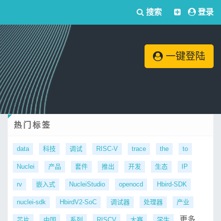
搜索
登录
一键登陆
热门标签
data
科技
调试
RISC-V
trace
the
to
Nuclei
产品
套件
推出
开发
生态
IP
rv
嵌入式
NucleiStudio
openocd
Hbird-SDK
nuclei-sdk
HbirdV2-SoC
调试器
处理器
产业
更多...
芯片
中国
系列
RISCV
大赛
学生