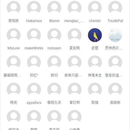
郭培民
Hakansox
Bienm
mengtao_1998163.com
chenlei
TreafePaf
MixLew
makeWorks
noissam
夏友桃
武惺
贾林西贝木木
暮烟疏雨之际
捡忆*
醉归
原来只是陪衬。
神鬼未生
窒息的温柔，
杨亮
zgya9xcv
傲视九天
掌灯师
陈强
袁晓彬
缘字诀
黎莹
李文琼
公崇康