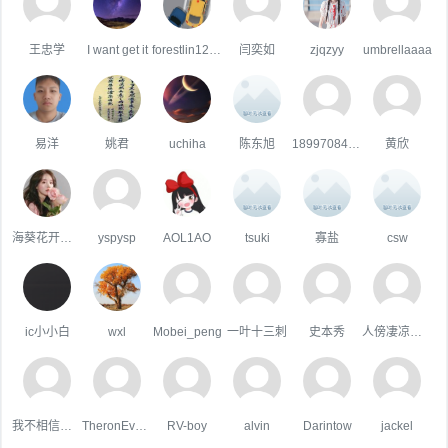
王忠学
I want get it
forestlin1223
闫奕如
zjqzyy
umbrellaaaa
易洋
姚君
uchiha
陈东旭
18997084482
黄欣
海葵花开的季节
yspysp
AOL1AO
tsuki
寡盐
csw
ic小小白
wxl
Mobei_peng
一叶十三刺
史本秀
人傍凄凉立暮秋
我不相信你会难过。
TheronEvock
RV-boy
alvin
Darintow
jackel