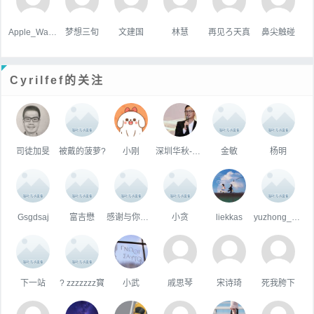
Apple_Wang
梦想三旬
文建国
林慧
再见ろ天真
鼻尖触碰
Cyrilfef的关注
司徒加旻
被戴的菠萝?
小刚
深圳华秋-曾海银
金敏
杨明
Gsgdsaj
富吉懋
感谢与你的相遇
小贪
liekkas
yuzhong_沐阳
下一站
? zzzzzzz寳
小武
戚思琴
宋诗琦
死我胯下