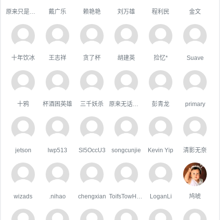
原来只是陪衬。
戴广乐
赖艳艳
刘万雄
程利民
金文
十年饮冰
王志祥
贪了杯
胡建英
捡忆*
Suave
十鸦
杯酒困英雄
三千妖杀
原来无话可说
彭青龙
primary
jetson
lwp513
Sl5OccU3
songcunjie
Kevin Yip
清影无奈
wizads
.nihao
chengxian
ToifsTowHoats
LoganLi
鸠唬