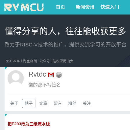
首页
新闻资讯
快速入门
懂得分享的人，往往能收获更多
致力于RISC-V技术的推广，提供交流学习的开放平台
RISC-V IP
淘宝店铺
公众号
硅农亚历山大
Rvtdc
懒的都不写签名
关于
帖子
文章
留言
粉丝
关注
把E203改为三级流水线