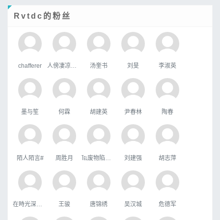
Rvtdc的粉丝
chafferer
人傍凄凉立暮秋
汤奎书
刘旻
李淑英
墨与笙
何霖
胡建英
尹春林
陶春
陌人陌言#
周胜月
℡废物陷阱゛
刘建强
胡志萍
在時光深處躲貓貓
王骏
唐锦绣
吴汉城
危德军