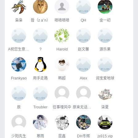
枭枭
昝（z aˇn）
啧啧啧啧
QH
金一初
A祝您生意兴隆
?
Harold
赵文馨
源乐果
Frankyao
用手走路
韩超
Alex
润宝爱地球
辰
Troubler
往事埋风中
原来无话可说
柒夏
少阳先生
寒雨
昆鑫
DH冬辉
js915.vip