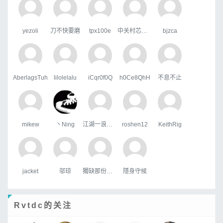
yezoli
刀不快要磨
tpx100e
中关村芯学院
bjzca
AberlagsTuh
lilolelalu
iCqr0f0Q
h0Ce8QhH
不息不止
mikew
丶Ning
江湖一浪荡少侠
roshen12
KeithRig
jacket
邬琼
獨缺那份溫暖
隱身守候
Rvtdc的关注