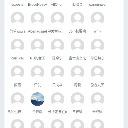
scooste
BruceHessy
AffOnom
旧脸谱
wangjinwei
简单wsws
Aberlagsgef
中关村芯学院
刀不快要磨
whik
carl_cai
NB的老王
陈卓宁
富士山上尢
早已動心
熊燕
江俊
黄向举
周毅
傲视九天
男的也很單純
余洪敏
分决定要在a
黄德瑜
朱成琳