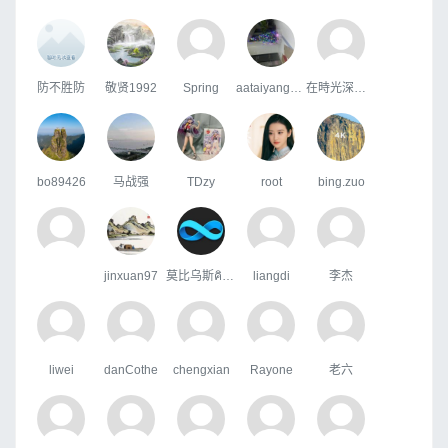
防不胜防
敬贤1992
Spring
aataiyang163
在時光深處躲貓貓
bo89426
马战强
TDzy
root
bing.zuo
jinxuan97
莫比乌斯คิดถึง
liangdi
李杰
liwei
danCothe
chengxian
Rayone
老六