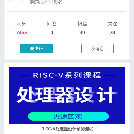
懒的都不写签名
积分
问答
粉丝
关注
7455
0
39
73
关注TA
发消息
RISC-V处理器设计系列课程