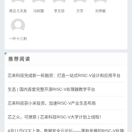
再见ろ天真
冯树魏
李文琼
方芳
刘秀敏
一叶十三刺
推荐阅读
芯来科技完成新一轮融资：打造一站式RISC-V设计和应用平台
生态 | 国内首套完整开源RISC-V处理器教学平台
芯来科技获小米投资，加速RISC-V产业生态布局
芯之火，可燎原 | 芯来科技RISC-V大学计划上线啦！
4月11日CCF上海，数据安全云论坛——蓬勃发展的RISC-V处理器