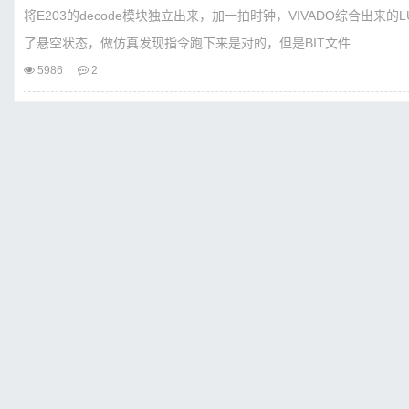
将E203的decode模块独立出来，加一拍时钟，VIVADO综合出来的
了悬空状态，做仿真发现指令跑下来是对的，但是BIT文件...
5986
2