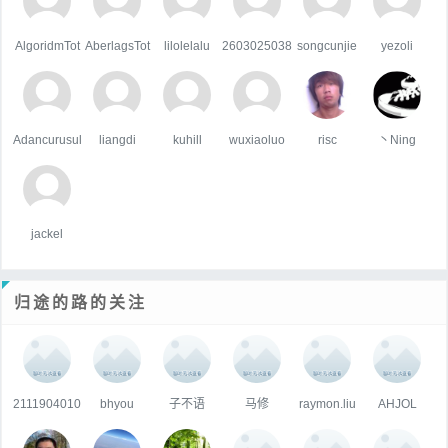
AlgoridmTot
AberlagsTot
lilolelalu
2603025038
songcunjie
yezoli
Adancurusul
liangdi
kuhill
wuxiaoluo
risc
丶Ning
jackel
归途的路的关注
2111904010
bhyou
子不语
马修
raymon.liu
AHJOL