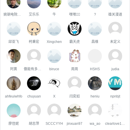
姚钢电院电气系
艾乐乐
牛
嘿嘿
?
雄关漫道
邱亚飞
柯秉宏
Xingchen
霸天虎
昌维
未定义
阿黄
傲能有多傲╮
biruce
周周
HSHS
judia
ahfeuiwhfo
chuyuan
X
闫奕如
heniu
npnbjt
廖佳妮
胡志萍
SCCCYYH
jinxuan97
wa_ao
clearlove1837