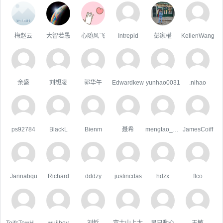
梅赵云
大智若愚
心随风飞
Intrepid
彭家權
KellenWang
余盛
刘想凌
郭华午
Edwardkew
yunhao0031
.nihao
ps92784
BlackL
Bienm
聂希
mengtao_1998163.com
JamesCoiff
Jannabqu
Richard
dddzy
justincdas
hdzx
flco
ToifsTowHoats
wujiboy
刘忻
富士山上尢
早已動心
王敏