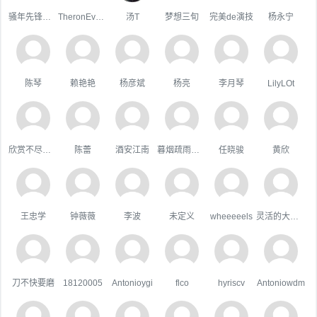
骚年先锋队队长
TheronEvock
汤T
梦想三旬
完美de演技
杨永宁
陈琴
赖艳艳
杨彦斌
杨亮
李月琴
LilyLOt
欣赏不尽的美
陈蕾
酒安江南
暮烟疏雨之际
任晓骏
黄欣
王忠学
钟薇薇
李波
未定义
wheeeeels
灵活的大狗熊
刀不快要磨
18120005
Antonioygi
flco
hyriscv
Antoniowdm