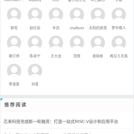
郭亮
赵红岩
辛员
chafferer
太阳的放荡
梦中情人
掌灯师
陈卓宁
王大龙
范辉
袁晓彬
再见ろ天真
李淑英
刘旻
推荐阅读
芯来科技完成新一轮融资：打造一站式RISC-V设计和应用平台