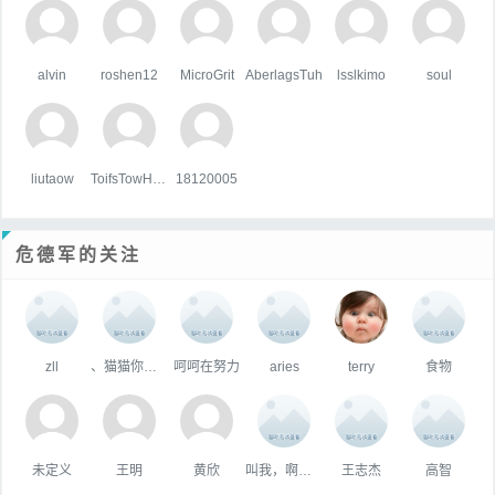
alvin
roshen12
MicroGrit
AberlagsTuh
lsslkimo
soul
liutaow
ToifsTowHoats
18120005
危德军的关注
zll
、猫猫你个头
呵呵在努力
aries
terry
食物
未定义
王明
黄欣
叫我，啊冰！
王志杰
高智