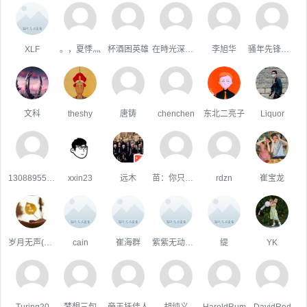
XLF
。，夏悸灬
杯酒困英雄
在時光深處躲貓貓
李旭华
骚年先锋队队长
文科
theshy
唐铸
chenchen
东北二亮子
Liquor
13088955207
xxin23
远木
苗：你只属于咱
rdzn
崔宝龙
岁月无声(TQ)
cain
崔海群
紫紫无动于衷
缇
YK
Turing20
梦想三旬
帝王抚佳人
胡纯义
HaroldRum
DavidRed