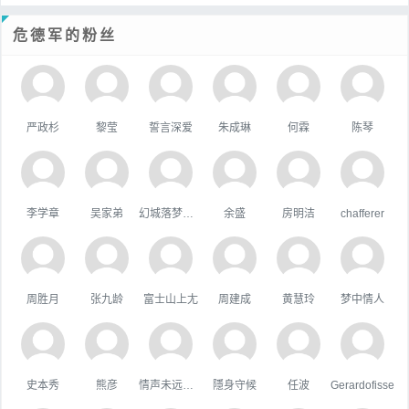
危德军的粉丝
严政杉
黎莹
誓言深爱
朱成琳
何霖
陈琴
李学章
吴家弟
幻城落梦忆红颜
余盛
房明洁
chafferer
周胜月
张九龄
富士山上尢
周建成
黄慧玲
梦中情人
史本秀
熊彦
情声未远悠扬
隱身守候
任波
Gerardofisse