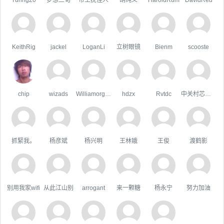
KeithRig
jackel
LoganLi
立树眼镜
Bienm
scooste
chip
wizads
WilliamorgaH
hdzx
Rvtdc
中关村芯学院
抓緊我。
杨彦斌
杨兴明
王林娥
王俊
渡鹤影
别用我家wifi
从此江山别
arrogant
来一颗糖
杨永宁
努力加油