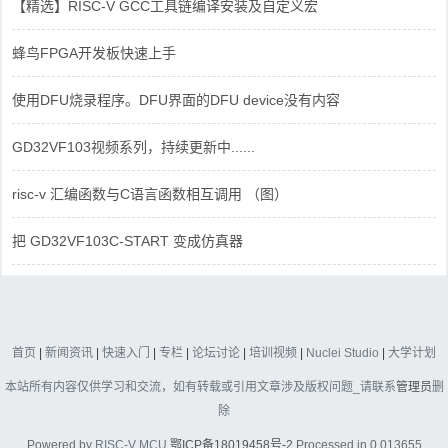
【精选】RISC-V GCC工具链编译安装及自定义宏
蜂鸟FPGA开发板快速上手
使用DFU烧录程序。DFU界面的DFU device没有内容
GD32VF103视频系列，持续更新中......
risc-v 汇编函数与C语言函数相互调用 （图）
把 GD32VF103C-START 变成仿真器
首页
|
新闻资讯
|
快速入门
|
专栏
|
论坛讨论
|
培训视频
|
Nuclei Studio
|
大学计划
本站所有内容仅供学习和交流，如有转载或引用文章涉及版权问题_请联系
管理员
删
除
Powered by
RISC-V MCU
鄂ICP备18019458号-2
Processed in 0.013655