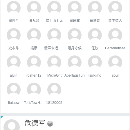
周胜月
张九龄
富士山上尢
周建成
黄慧玲
梦中情人
史本秀
熊彦
情声未远悠扬
隱身守候
任波
Gerardofisse
alvin
roshen12
MicroGrit
AberlagsTuh
lsslkimo
soul
liutaow
ToifsTowHoats
18120005
危德军