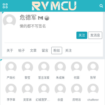
危德军
懒的都不写签名
关注
发消息
关于
帖子
文章
留言
粉丝
关注
严政杉
黎莹
誓言深爱
朱成琳
何霖
陈琴
李学章
吴家弟
幻城落梦忆红颜
余盛
房明洁
chafferer