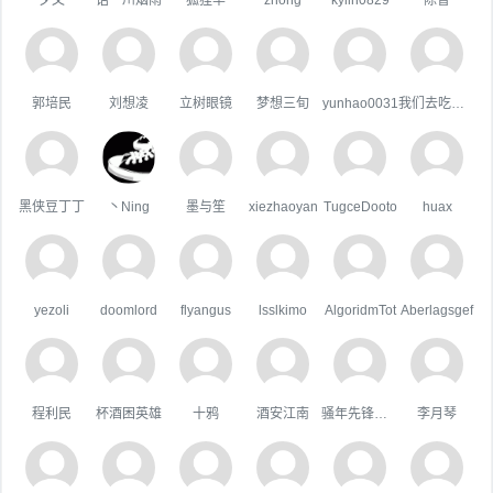
郭培民
刘想凌
立树眼镜
梦想三旬
yunhao0031
我们去吃好吃的吧
黑侠豆丁丁
丶Ning
墨与笙
xiezhaoyan
TugceDooto
huax
yezoli
doomlord
flyangus
lsslkimo
AlgoridmTot
Aberlagsgef
程利民
杯酒困英雄
十鸦
酒安江南
骚年先锋队队长
李月琴