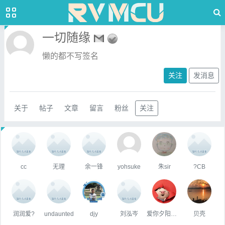
一切随缘
懒的都不写签名
关注
发消息
关于
帖子
文章
留言
粉丝
关注
cc
无理
余一锋
yohsuke
朱sir
?CB
润润爱?
undaunted
djy
刘泓岑
爱你夕阳下背影
贝壳