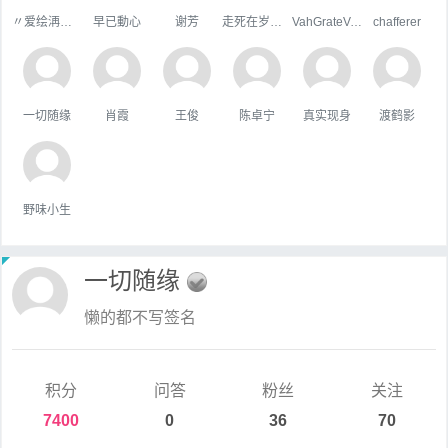
〃爱绘洅来な
早已動心
谢芳
走死在岁月里
VahGrateVek
chafferer
一切随缘
肖霞
王俊
陈卓宁
真实现身
渡鹤影
野味小生
一切随缘
懒的都不写签名
积分
问答
粉丝
关注
7400
0
36
70