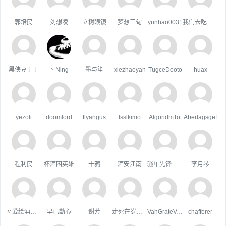
郭培民
刘想凌
立树眼镜
梦想三旬
yunhao0031
我们去吃好吃的吧
黑侠豆丁丁
丶Ning
墨与笙
xiezhaoyan
TugceDooto
huax
yezoli
doomlord
flyangus
lsslkimo
AlgoridmTot
Aberlagsgef
程利民
杯酒困英雄
十鸦
酒安江南
骚年先锋队队长
李月琴
〃爱绘洅来な
早已動心
谢芳
走死在岁月里
VahGrateVek
chafferer