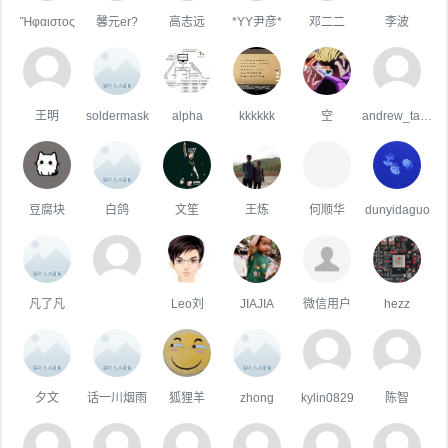
Ἥφαιστος
馨元er?
高志远
*YY尹彦*
邓二二
李波
王明
soldermask
alpha
kkkkkk
空
andrew_tao_sz
豆腐块
白鸽
文笙
王炼
何顺华
dunyidaguo
凡了凡
Leo刘
JIAJIA
微信用户
hezz
夕文
话一川烟雨
狐狸羊
zhong
kylin0829
陈智