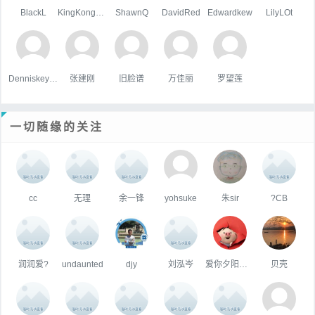
BlackL
KingKongHJG
ShawnQ
DavidRed
Edwardkew
LilyLOt
Denniskeype
张建刚
旧脸谱
万佳丽
罗望莲
一切随缘的关注
cc
无理
余一锋
yohsuke
朱sir
?CB
润润爱?
undaunted
djy
刘泓岑
爱你夕阳下背影
贝壳