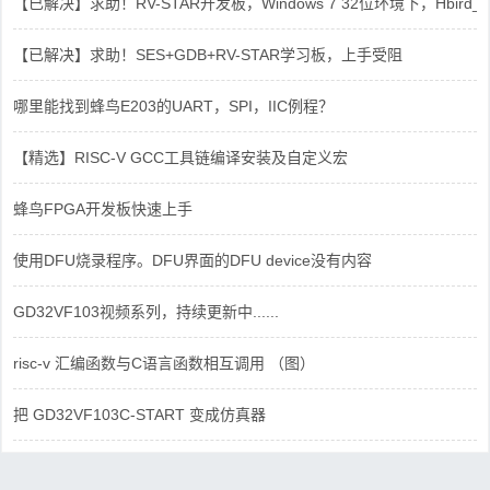
【已解决】求助！RV-STAR开发板，Windows 7 32位环境下，Hbird_Dri
【已解决】求助！SES+GDB+RV-STAR学习板，上手受阻
哪里能找到蜂鸟E203的UART，SPI，IIC例程？
【精选】RISC-V GCC工具链编译安装及自定义宏
蜂鸟FPGA开发板快速上手
使用DFU烧录程序。DFU界面的DFU device没有内容
GD32VF103视频系列，持续更新中......
risc-v 汇编函数与C语言函数相互调用 （图）
把 GD32VF103C-START 变成仿真器