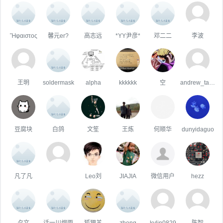
Ἥφαιστος
馨元er?
高志远
*YY尹彦*
邓二二
李波
王明
soldermask
alpha
kkkkkk
空
andrew_tao_sz
豆腐块
白鸽
文笙
王炼
何顺华
dunyidaguo
凡了凡
Leo刘
JIAJIA
微信用户
hezz
夕文
话一川烟雨
狐狸羊
zhong
kylin0829
陈智