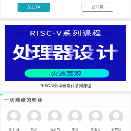
关注TA
发消息
培养RISC-V大学土壤 共建RISC-V教育生态
一切随缘的粉丝
夏卫国
熊彦
汤奎书
黎莹
李淑英
王志凤