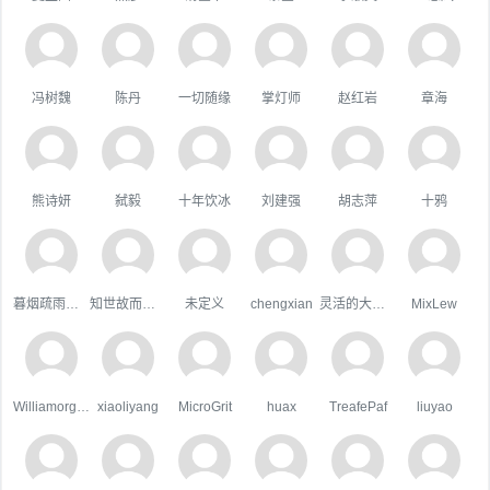
冯树魏
陈丹
一切随缘
掌灯师
赵红岩
章海
熊诗妍
弑毅
十年饮冰
刘建强
胡志萍
十鸦
暮烟疏雨之际
知世故而不世故
未定义
chengxian
灵活的大狗熊
MixLew
WilliamorgaH
xiaoliyang
MicroGrit
huax
TreafePaf
liuyao