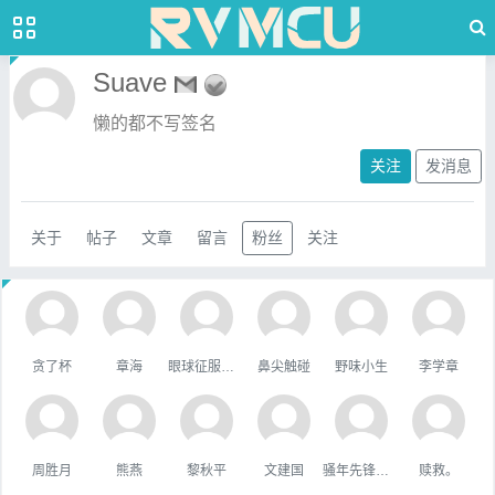
Suave
懒的都不写签名
关注
发消息
关于
帖子
文章
留言
粉丝
关注
贪了杯
章海
眼球征服世界
鼻尖触碰
野味小生
李学章
周胜月
熊燕
黎秋平
文建国
骚年先锋队队长
赎救。