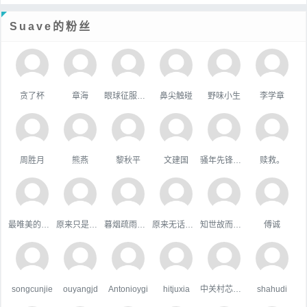
Suave的粉丝
贪了杯
章海
眼球征服世界
鼻尖触碰
野味小生
李学章
周胜月
熊燕
黎秋平
文建国
骚年先锋队队长
赎救。
最唯美的国度
原来只是陪衬。
暮烟疏雨之际
原来无话可说
知世故而不世故
傅诚
songcunjie
ouyangjd
Antonioygi
hitjuxia
中关村芯学院
shahudi