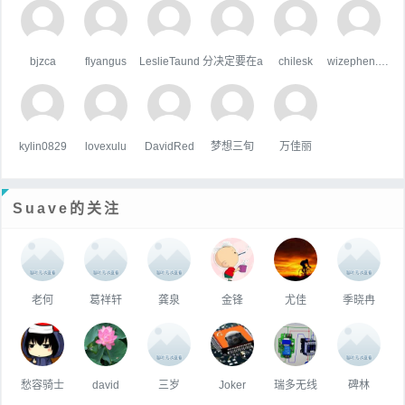
bjzca
flyangus
LeslieTaund
分决定要在a
chilesk
wizephen.wang
kylin0829
lovexulu
DavidRed
梦想三旬
万佳丽
Suave的关注
老何
葛祥轩
龚泉
金锋
尤佳
季晓冉
愁容骑士
david
三岁
Joker
瑞多无线
碑林