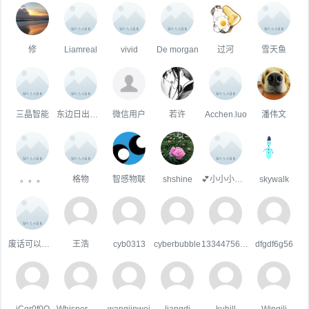
修
Liamreal
vivid
De morgan
过河
雪天鱼
三晶智能
东边日出西边雨?
微信用户
若许
Acchen.luo
潘伟文
。。。
格物
智感物联
shshine
💕小小小橙子
skywalk
废话可以多说
王浩
cyb0313
cyberbubble
133447567qq.com
dfgdf6g56
iCqr0f0Q
Whisper Wind
wangjinwei
liangdi
kuhill
Wingili