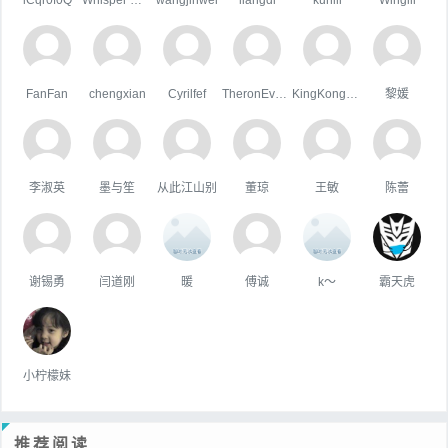
FanFan
chengxian
Cyrilfef
TheronEvock
KingKongHJG
黎媛
李淑英
墨与笙
从此江山别
董琼
王敏
陈蕾
谢锡勇
闫道刚
暖
傅诚
k～
霸天虎
小柠檬妹
推荐阅读