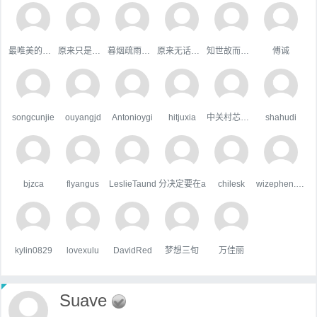
最唯美的国度
原来只是陪衬。
暮烟疏雨之际
原来无话可说
知世故而不世故
傅诚
songcunjie
ouyangjd
Antonioygi
hitjuxia
中关村芯学院
shahudi
bjzca
flyangus
LeslieTaund
分决定要在a
chilesk
wizephen.wang
kylin0829
lovexulu
DavidRed
梦想三旬
万佳丽
Suave